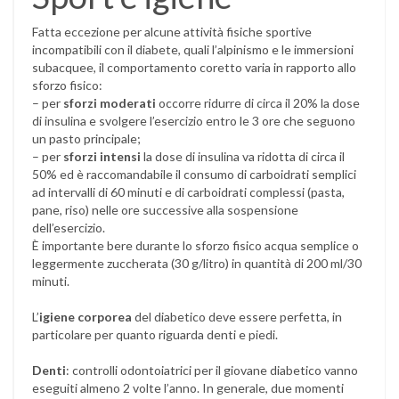
Fatta eccezione per alcune attività fisiche sportive
incompatibili con il diabete, quali l’alpinismo e le immersioni
subacquee, il comportamento coretto varia in rapporto allo
sforzo fisico:
– per
sforzi moderati
occorre ridurre di circa il 20% la dose
di insulina e svolgere l’esercizio entro le 3 ore che seguono
un pasto principale;
– per
sforzi intensi
la dose di insulina va ridotta di circa il
50% ed è raccomandabile il consumo di carboidrati semplici
ad intervalli di 60 minuti e di carboidrati complessi (pasta,
pane, riso) nelle ore successive alla sospensione
dell’esercizio.
È importante bere durante lo sforzo fisico acqua semplice o
leggermente zuccherata (30 g/litro) in quantità di 200 ml/30
minuti.
L’
igiene corporea
del diabetico deve essere perfetta, in
particolare per quanto riguarda denti e piedi.
Denti
: controlli odontoiatrici per il giovane diabetico vanno
eseguiti almeno 2 volte l’anno. In generale, due momenti