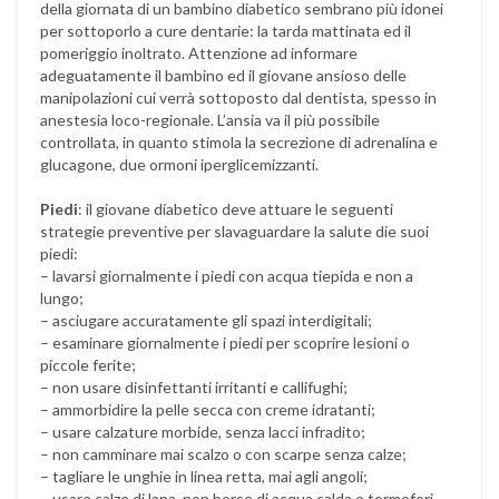
della giornata di un bambino diabetico sembrano più idonei
per sottoporlo a cure dentarie: la tarda mattinata ed il
pomeriggio inoltrato. Attenzione ad informare
adeguatamente il bambino ed il giovane ansioso delle
manipolazioni cui verrà sottoposto dal dentista, spesso in
anestesia loco-regionale. L’ansia va il più possibile
controllata, in quanto stimola la secrezione di adrenalina e
glucagone, due ormoni iperglicemizzanti.
Piedi
: il giovane diabetico deve attuare le seguenti
strategie preventive per slavaguardare la salute die suoi
piedi:
– lavarsi giornalmente i piedi con acqua tiepida e non a
lungo;
– asciugare accuratamente gli spazi interdigitali;
– esaminare giornalmente i piedi per scoprire lesioni o
piccole ferite;
– non usare disinfettanti irritanti e callifughi;
– ammorbidire la pelle secca con creme idratanti;
– usare calzature morbide, senza lacci infradito;
– non camminare mai scalzo o con scarpe senza calze;
– tagliare le unghie in linea retta, mai agli angoli;
– usare calze di lana, non borse di acqua calda o termofori