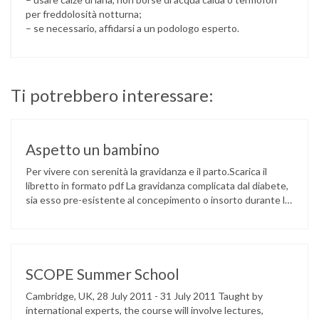
per freddolosità notturna;
– se necessario, affidarsi a un podologo esperto.
Ti potrebbero interessare:
Aspetto un bambino
Per vivere con serenità la gravidanza e il parto.Scarica il
libretto in formato pdf La gravidanza complicata dal diabete,
sia esso pre-esistente al concepimento o insorto durante la
gravidanza, è una condizione che richiede impegno e
consapevolezza da parte della madre al fine di mantenere
costantemente un ottimale controllo della glicemia. E’ solo
grazie ad …
SCOPE Summer School
Cambridge, UK, 28 July 2011 - 31 July 2011 Taught by
international experts, the course will involve lectures,