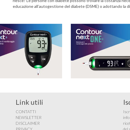
riesce? Le persone con diabete possono trovare la costanza nece
educazione all’autogestione del diabete (DSME) o adottando la dis
Link utili
Is
CONTATTI
Iscr
NEWSLETTER
info
DISCLAIMER
rice
PRIVACY
del 