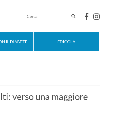
N IL DIABETE
EDICOLA
ulti: verso una maggiore