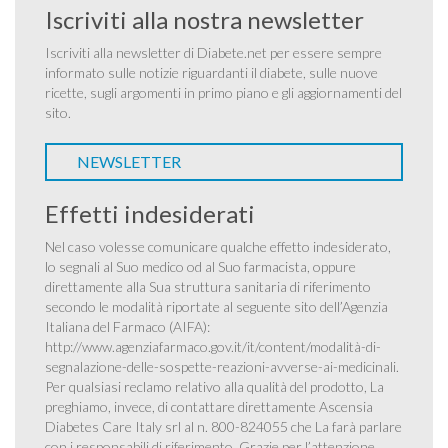
Iscriviti alla nostra newsletter
Iscriviti alla newsletter di Diabete.net per essere sempre
informato sulle notizie riguardanti il diabete, sulle nuove
ricette, sugli argomenti in primo piano e gli aggiornamenti del
sito.
NEWSLETTER
Effetti indesiderati
Nel caso volesse comunicare qualche effetto indesiderato,
lo segnali al Suo medico od al Suo farmacista, oppure
direttamente alla Sua struttura sanitaria di riferimento
secondo le modalità riportate al seguente sito dell’Agenzia
Italiana del Farmaco (AIFA):
http://www.agenziafarmaco.gov.it/it/content/modalità-di-
segnalazione-delle-sospette-reazioni-avverse-ai-medicinali
.
Per qualsiasi reclamo relativo alla qualità del prodotto, La
preghiamo, invece, di contattare direttamente Ascensia
Diabetes Care Italy srl al n. 800-824055 che La farà parlare
con i responsabili di riferimento. Grazie per l’attenzione.