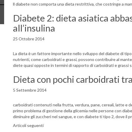
ll diabete non comporta una dieta restrittiva, che costringe a ma
Diabete 2: dieta asiatica abbas
all’insulina
25 Ottobre 2014
La dieta è un fattore importante nello sviluppo del diabete di tipo 2
nutrienti, come carboidrati e grassi, possono contribuire al man
diete quasi opposte in termini di rapporto di carboidrati e grassi s
Dieta con pochi carboidrati tra
5 Settembre 2014
carboidrati contenuti nella frutta, verdura, pane, cereali, latte e d
primo problema di gestione della glicemia nelle persone con diabe
diminuire gli zuccheri nel sangue, e con diabete ti tipo 2, dove il p
Navigazione articoli
Articoli seguenti