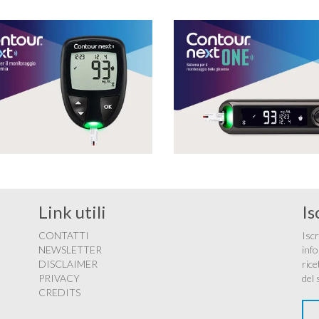
Link utili
Is
CONTATTI
Iscr
NEWSLETTER
info
DISCLAIMER
rice
PRIVACY
del 
CREDITS