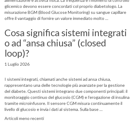
alimentazione e attività fisica. La frequenza e i momenti di controllo
glicemico devono essere concordati col proprio diabetologo. La
misurazione BGM (Blood Glucose Monitoring) su sangue capillare
offre il vantaggio di fornire un valore immediato molto …
Cosa significa sistemi integrati
o ad “ansa chiusa” (closed
loop)?
1 Luglio 2026
I sistemi integrati, chiamati anche sistemi ad ansa chiusa,
rappresentano una delle tecnologie più avanzate per la gestione
del diabete. Questi sistemi integrano due componenti principali: il
monitoraggio continuo del glucosio (CGM) e l’erogazione di insulina
tramite microinfusore. Il sensore CGM misura continuamente il
livello di glucosio e invia i dati al sistema. Sulla base …
Navigazione articoli
Articoli meno recenti