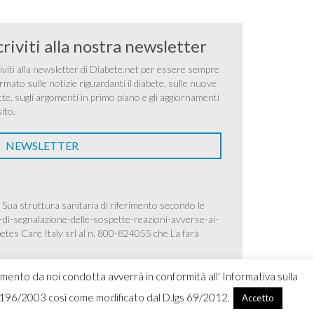
criviti alla nostra newsletter
iviti alla newsletter di Diabete.net per essere sempre
rmato sulle notizie riguardanti il diabete, sulle nuove
tte, sugli argomenti in primo piano e gli aggiornamenti
sito.
NEWSLETTER
 Sua struttura sanitaria di riferimento secondo le
-di-segnalazione-delle-sospette-reazioni-avverse-ai-
betes Care Italy srl al n. 800-824055 che La farà
amento da noi condotta avverrà in conformità all' Informativa sulla
.lgs 196/2003 così come modificato dal D.lgs 69/2012.
Accetto
ight 2026 Ascensia Diabetes Care Italy srl |
Credits