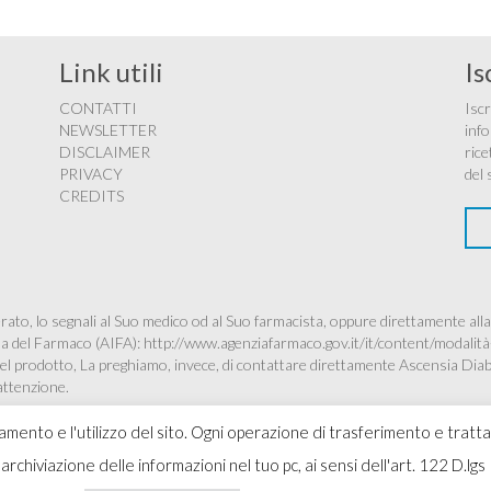
Link utili
Is
CONTATTI
Iscr
NEWSLETTER
info
DISCLAIMER
rice
PRIVACY
del 
CREDITS
ato, lo segnali al Suo medico od al Suo farmacista, oppure direttamente alla
ana del Farmaco (AIFA):
http://www.agenziafarmaco.gov.it/it/content/modalità
à del prodotto, La preghiamo, invece, di contattare direttamente Ascensia Dia
’attenzione.
namento e l'utilizzo del sito. Ogni operazione di trasferimento e tratt
 l'archiviazione delle informazioni nel tuo pc, ai sensi dell'art. 122 D
Copyr