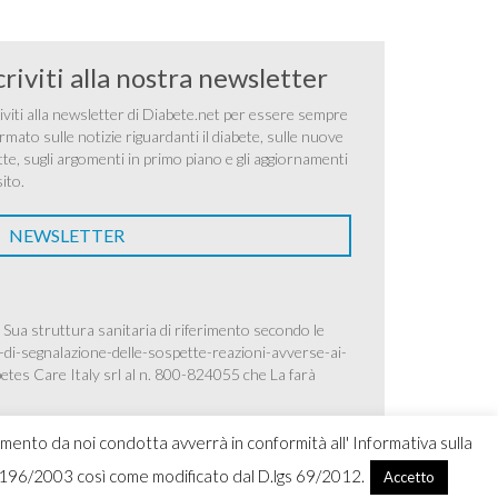
criviti alla nostra newsletter
iviti alla newsletter di Diabete.net per essere sempre
rmato sulle notizie riguardanti il diabete, sulle nuove
tte, sugli argomenti in primo piano e gli aggiornamenti
sito.
NEWSLETTER
 Sua struttura sanitaria di riferimento secondo le
-di-segnalazione-delle-sospette-reazioni-avverse-ai-
betes Care Italy srl al n. 800-824055 che La farà
amento da noi condotta avverrà in conformità all' Informativa sulla
.lgs 196/2003 così come modificato dal D.lgs 69/2012.
Accetto
ight 2026 Ascensia Diabetes Care Italy srl |
Credits