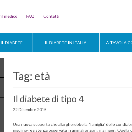
 il medico
FAQ
Contatti
IL DIABETE
IL DIABETE IN ITALIA
A TAVOLA CO
Tag:
età
Il diabete di tipo 4
22 Dicembre 2015
Una nuova scoperta che allargherebbe la “famiglia” delle condizion
insulino-resistenza osservata in animali anziani, ma magri. Quella c