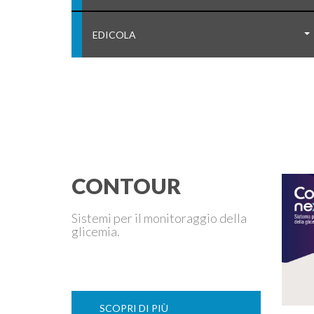
EDICOLA
CONTOUR
Sistemi per il monitoraggio della
glicemia.
SCOPRI DI PIÙ