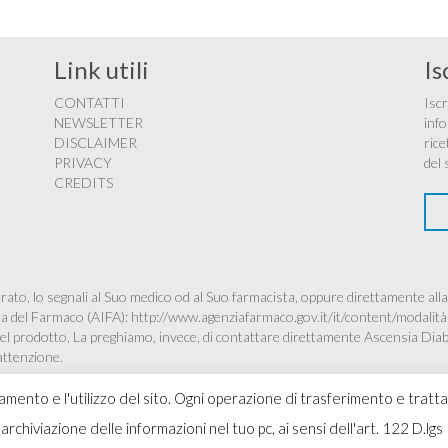
Link utili
Is
CONTATTI
Iscr
NEWSLETTER
info
DISCLAIMER
rice
PRIVACY
del 
CREDITS
ato, lo segnali al Suo medico od al Suo farmacista, oppure direttamente alla
ana del Farmaco (AIFA):
http://www.agenziafarmaco.gov.it/it/content/modalità
à del prodotto, La preghiamo, invece, di contattare direttamente Ascensia Dia
’attenzione.
namento e l'utilizzo del sito. Ogni operazione di trasferimento e tratt
 l'archiviazione delle informazioni nel tuo pc, ai sensi dell'art. 122 D
Copyr