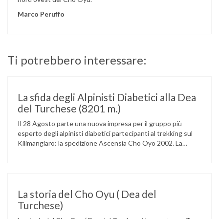
Marco Peruffo
Ti potrebbero interessare:
La sfida degli Alpinisti Diabetici alla Dea
del Turchese (8201 m.)
Il 28 Agosto parte una nuova impresa per il gruppo più
esperto degli alpinisti diabetici partecipanti al trekking sul
Kilimangiaro: la spedizione Ascensia Cho Oyo 2002. La
spedizione è stata organizzata dall’ADIQ (Alpinisti Diabetici
in Quota) ed è composta da sei alpinisti diabetici, da
un’équipe medica e da un gruppo di alpinisti non diabetici.
Raggiungerà …
La storia del Cho Oyu ( Dea del
Turchese)