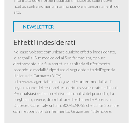
informato sulle notizie riguardanti il diabete, sulle nuove
ricette, sugli argomenti in primo piano e gli aggiornamenti del
sito.
NEWSLETTER
Effetti indesiderati
Nel caso volesse comunicare qualche effetto indesiderato,
lo segnali al Suo medico od al Suo farmacista, oppure
direttamente alla Sua struttura sanitaria di riferimento
secondo le modalità riportate al seguente sito dell’Agenzia
Italiana del Farmaco (AIFA):
http://www.agenziafarmaco.gov.it/it/content/modalità-di-
segnalazione-delle-sospette-reazioni-avverse-ai-medicinali
.
Per qualsiasi reclamo relativo alla qualità del prodotto, La
preghiamo, invece, di contattare direttamente Ascensia
Diabetes Care Italy srl al n. 800-824055 che La farà parlare
con i responsabili di riferimento. Grazie per l’attenzione.