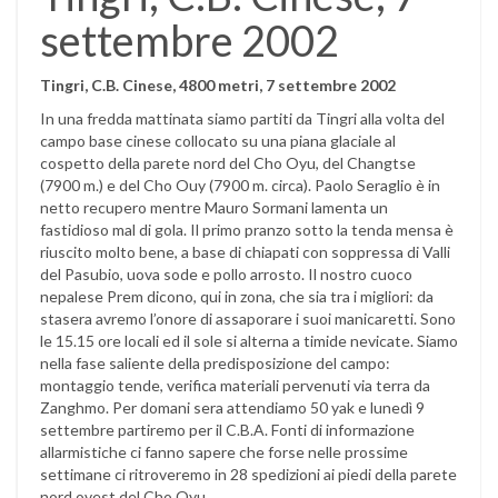
settembre 2002
Tingri, C.B. Cinese, 4800 metri, 7 settembre 2002
In una fredda mattinata siamo partiti da Tingri alla volta del
campo base cinese collocato su una piana glaciale al
cospetto della parete nord del Cho Oyu, del Changtse
(7900 m.) e del Cho Ouy (7900 m. circa). Paolo Seraglio è in
netto recupero mentre Mauro Sormani lamenta un
fastidioso mal di gola. Il primo pranzo sotto la tenda mensa è
riuscito molto bene, a base di chiapati con soppressa di Valli
del Pasubio, uova sode e pollo arrosto. Il nostro cuoco
nepalese Prem dicono, qui in zona, che sia tra i migliori: da
stasera avremo l’onore di assaporare i suoi manicaretti. Sono
le 15.15 ore locali ed il sole si alterna a timide nevicate. Siamo
nella fase saliente della predisposizione del campo:
montaggio tende, verifica materiali pervenuti via terra da
Zanghmo. Per domani sera attendiamo 50 yak e lunedì 9
settembre partiremo per il C.B.A. Fonti di informazione
allarmistiche ci fanno sapere che forse nelle prossime
settimane ci ritroveremo in 28 spedizioni ai piedi della parete
nord ovest del Cho Oyu.