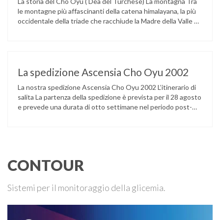
La storia del Cho Oyu ( Dea del Turchese) La montagna Tra
le montagne più affascinanti della catena himalayana, la più
occidentale della triade che racchiude la Madre della Valle o
dei Venti (il Chomolungma o Monte Everest), la Dea della
Pietra Turchese si eleva lungo il confine nepalese-tibetano
anticipando per il viaggiatore che giunga …
La spedizione Ascensia Cho Oyu 2002
La nostra spedizione Ascensia Cho Oyu 2002 L’itinerario di
salita La partenza della spedizione è prevista per il 28 agosto
e prevede una durata di otto settimane nel periodo post-
monsonico settembre/ottobre 2002. Dall’Italia si partirà alla
volta del Tibet, via Katmandu, Nepal. Dopo un avvicinamento
graduale di una dozzina di giorni: da Lhasa (3800 m), …
CONTOUR
Sistemi per il monitoraggio della glicemia.