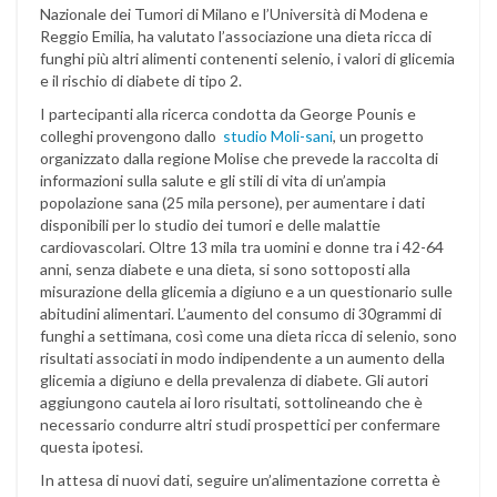
Nazionale dei Tumori di Milano e l’Università di Modena e
Reggio Emilia, ha valutato l’associazione una dieta ricca di
funghi più altri alimenti contenenti selenio, i valori di glicemia
e il rischio di diabete di tipo 2.
I partecipanti alla ricerca condotta da George Pounis e
colleghi provengono dallo
studio Moli-sani
, un progetto
organizzato dalla regione Molise che prevede la raccolta di
informazioni sulla salute e gli stili di vita di un’ampia
popolazione sana (25 mila persone), per aumentare i dati
disponibili per lo studio dei tumori e delle malattie
cardiovascolari. Oltre 13 mila tra uomini e donne tra i 42-64
anni, senza diabete e una dieta, si sono sottoposti alla
misurazione della glicemia a digiuno e a un questionario sulle
abitudini alimentari. L’aumento del consumo di 30grammi di
funghi a settimana, così come una dieta ricca di selenio, sono
risultati associati in modo indipendente a un aumento della
glicemia a digiuno e della prevalenza di diabete. Gli autori
aggiungono cautela ai loro risultati, sottolineando che è
necessario condurre altri studi prospettici per confermare
questa ipotesi.
In attesa di nuovi dati, seguire un’alimentazione corretta è