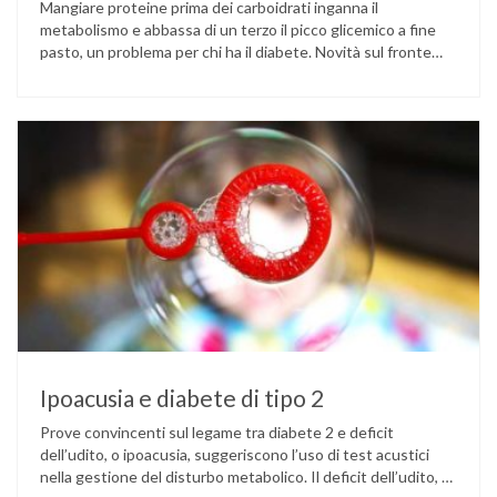
Mangiare proteine prima dei carboidrati inganna il
metabolismo e abbassa di un terzo il picco glicemico a fine
pasto, un problema per chi ha il diabete. Novità sul fronte
alimentazione e gestione della glicemia per le persone con
diabete. Due studi dell’Università di Pisa hanno scoperto
come ingannare il metabolismo ed evitare che gli zuccheri …
Ipoacusia e diabete di tipo 2
Prove convincenti sul legame tra diabete 2 e deficit
dell’udito, o ipoacusia, suggeriscono l’uso di test acustici
nella gestione del disturbo metabolico. Il deficit dell’udito, o