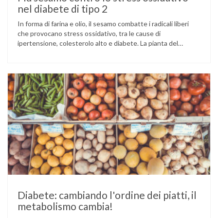
nel diabete di tipo 2
In forma di farina e olio, il sesamo combatte i radicali liberi
che provocano stress ossidativo, tra le cause di
ipertensione, colesterolo alto e diabete. La pianta del
sesamo viene attualmente coltivata soprattutto in India,
Cina e Birmania dove i semi e l’olio che ne deriva vengono
utilizzati per la preparazione di numerosi piatti, ma …
Diabete: cambiando l'ordine dei piatti, il
metabolismo cambia!