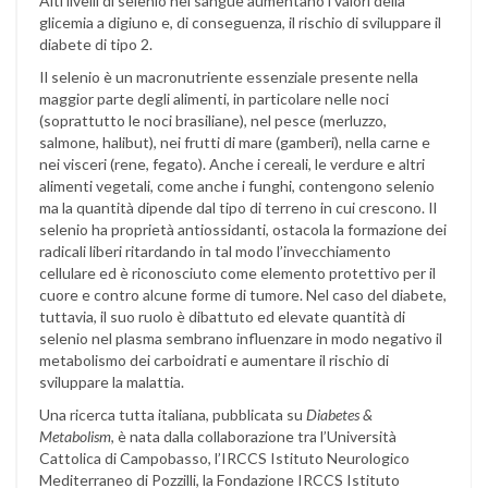
Alti livelli di selenio nel sangue aumentano i valori della
glicemia a digiuno e, di conseguenza, il rischio di sviluppare il
diabete di tipo 2.
Il selenio è un macronutriente essenziale presente nella
maggior parte degli alimenti, in particolare nelle noci
(soprattutto le noci brasiliane), nel pesce (merluzzo,
salmone, halibut), nei frutti di mare (gamberi), nella carne e
nei visceri (rene, fegato). Anche i cereali, le verdure e altri
alimenti vegetali, come anche i funghi, contengono selenio
ma la quantità dipende dal tipo di terreno in cui crescono. Il
selenio ha proprietà antiossidanti, ostacola la formazione dei
radicali liberi ritardando in tal modo l’invecchiamento
cellulare ed è riconosciuto come elemento protettivo per il
cuore e contro alcune forme di tumore. Nel caso del diabete,
tuttavia, il suo ruolo è dibattuto ed elevate quantità di
selenio nel plasma sembrano influenzare in modo negativo il
metabolismo dei carboidrati e aumentare il rischio di
sviluppare la malattia.
Una ricerca tutta italiana, pubblicata su
Diabetes &
Metabolism
, è nata dalla collaborazione tra l’Università
Cattolica di Campobasso, l’IRCCS Istituto Neurologico
Mediterraneo di Pozzilli, la Fondazione IRCCS Istituto