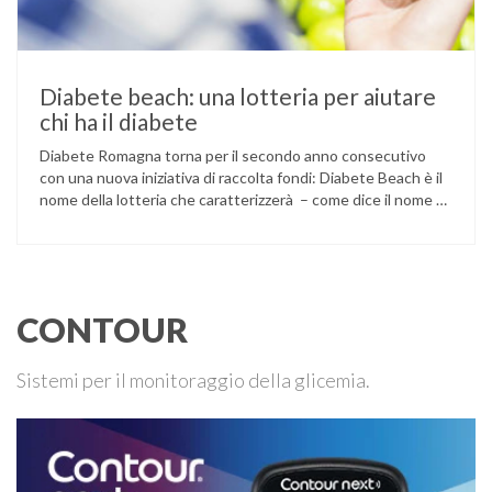
Diabete beach: una lotteria per aiutare
chi ha il diabete
Diabete Romagna torna per il secondo anno consecutivo
con una nuova iniziativa di raccolta fondi: Diabete Beach è il
nome della lotteria che caratterizzerà – come dice il nome –
l’estate, concludendosi il 7 settembre con l’estrazione dei
vincitori. L’associazione ha già ottenuto alcuni risultati con
iniziative di questo tipo: è stato per esempio sviluppato …
CONTOUR
Sistemi per il monitoraggio della glicemia.