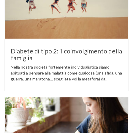
Diabete di tipo 2: il coinvolgimento della
famiglia
Nella nostra società fortemente individualistica siamo
abituati a pensare alla malattia come qualcosa (una sfida, una
guerra, una maratona… scegliete voi la metafora) da
affrontare da soli, grazie alla nostra forza di volontà e alle
nostre capacità. Questa immagine dell’eroe solitario contro
le avversità della vita può essere un forte stimolo a reagire
con responsabilità …