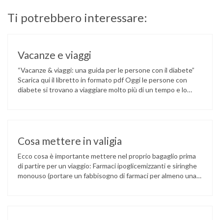
Ti potrebbero interessare:
Vacanze e viaggi
“Vacanze & viaggi: una guida per le persone con il diabete”
Scarica qui il libretto in formato pdf Oggi le persone con
diabete si trovano a viaggiare molto più di un tempo e lo
possono fare senza alcuna limitazione, purché siano ben
informate ed educate sulla corretta gestione della loro
condizione. Alcune regole sono quindi …
Cosa mettere in valigia
Ecco cosa è importante mettere nel proprio bagaglio prima
di partire per un viaggio: Farmaci ipoglicemizzanti e siringhe
monouso (portare un fabbisogno di farmaci per almeno una
settimana in più della durata prevista della vacanza).
L’insulina non va esposta a temperature superiori a 30°C.
Meglio portarla in borsine termiche o in contenitori
avvolgendo i flaconi …