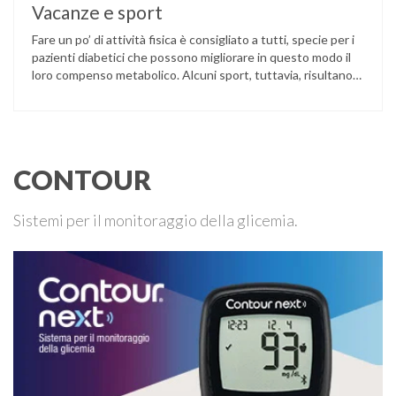
Vacanze e sport
Fare un po’ di attività fisica è consigliato a tutti, specie per i
pazienti diabetici che possono migliorare in questo modo il
loro compenso metabolico. Alcuni sport, tuttavia, risultano
sconsigliati ai pazienti con diabete che soffrono di particolari
complicanze o dopo un periodo di inattività fisica. Gli sport
consigliati, dalla cui pratica il diabetico può …
CONTOUR
Sistemi per il monitoraggio della glicemia.