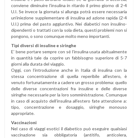
conviene diminuire l’insulina in ritardo il primo giorno di 2-4
U.I. Se invece la giornata si allunga potrà essere necessaria
un’iniezione supplementare di insulina ad azione rapida (2-4
U.I.) prima del pasto aggiuntivo. Nei diabetici non insulino-
dipendenti o trattati con la sola dieta, questi problemi non si
pongono, o sono comunque molto meno importanti.
Tipi diversi di insuline e siringhe
E’ bene portare sempre con sé l’insulina usata abitualmente
in quantità tale da coprire un fabbisogno superiore di 5-7
giorni alla durata del viaggio.
Oggi, con l’introduzione anche in Italia di insulina con la
stessa concentrazione di quella reperibile all’estero, è
venuto fortunatamente a cadere un grosso problema: quello
delle diverse concentrazioni fra insuline e delle diverse
siringhe necessarie per la loro somministrazione. Comunque
in caso di acquisto dell’insulina all’estero fate attenzione a:
tipo, concentrazione e dosaggio, siringhe monouso
appropriate.
Vaccinazioni
Nel caso di viaggi esotici il diabetico può eseguire qualsiasi
vaccinazione sia obbligatoria (antitifo, anticolera,