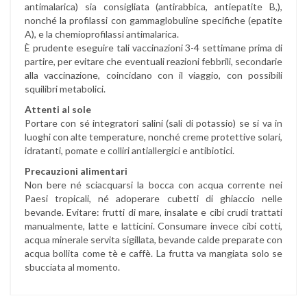
antimalarica) sia consigliata (antirabbica, antiepatite B,),
nonché la profilassi con gammaglobuline specifiche (epatite
A), e la chemioprofilassi antimalarica.
È prudente eseguire tali vaccinazioni 3-4 settimane prima di
partire, per evitare che eventuali reazioni febbrili, secondarie
alla vaccinazione, coincidano con il viaggio, con possibili
squilibri metabolici.
Attenti al sole
Portare con sé integratori salini (sali di potassio) se si va in
luoghi con alte temperature, nonché creme protettive solari,
idratanti, pomate e colliri antiallergici e antibiotici.
Precauzioni alimentari
Non bere né sciacquarsi la bocca con acqua corrente nei
Paesi tropicali, né adoperare cubetti di ghiaccio nelle
bevande. Evitare: frutti di mare, insalate e cibi crudi trattati
manualmente, latte e latticini. Consumare invece cibi cotti,
acqua minerale servita sigillata, bevande calde preparate con
acqua bollita come tè e caffè. La frutta va mangiata solo se
sbucciata al momento.