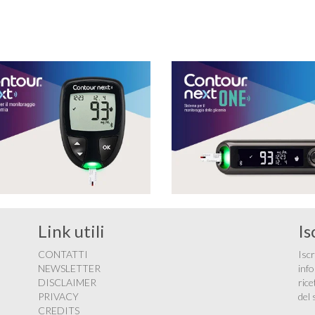
glucosio lo aveva portato …
Link utili
Is
CONTATTI
Iscr
NEWSLETTER
info
DISCLAIMER
rice
PRIVACY
del 
CREDITS