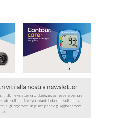
per il monitoraggio continuo del glucosio (CGM) …
criviti alla nostra newsletter
iviti alla newsletter di Diabete.net per essere sempre
rmato sulle notizie riguardanti il diabete, sulle nuove
tte, sugli argomenti in primo piano e gli aggiornamenti
sito.