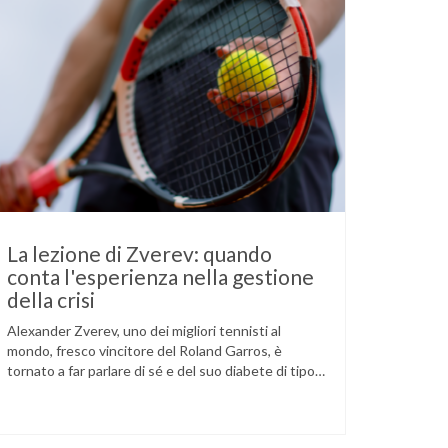
La lezione di Zverev: quando
conta l'esperienza nella gestione
della crisi
Alexander Zverev, uno dei migliori tennisti al
mondo, fresco vincitore del Roland Garros, è
tornato a far parlare di sé e del suo diabete di tipo
1 dopo la semifinale del torneo di Halle, persa
contro Taylor Fritz. Il tennista tedesco ha
raccontato che un malfunzionamento del sensore