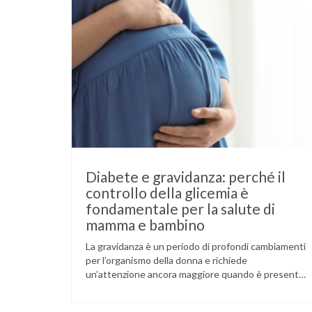
Diabete e gravidanza: perché il
controllo della glicemia è
fondamentale per la salute di
mamma e bambino
La gravidanza è un periodo di profondi cambiamenti
per l’organismo della donna e richiede
un’attenzione ancora maggiore quando è presente
il diabete. Che la condizione fosse già nota prima
del concepimento, come nel caso del diabete di