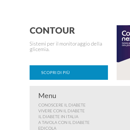
tipo 1 o di tipo 2, oppure compaia per la prima volta
durante la gestazione (diabete gestazionale),
mantenere …
CONTOUR
Sistemi per il monitoraggio della
glicemia.
SCOPRI DI PIÙ
Menu
CONOSCERE IL DIABETE
VIVERE CON IL DIABETE
IL DIABETE IN ITALIA
A TAVOLA CON IL DIABETE
EDICOLA