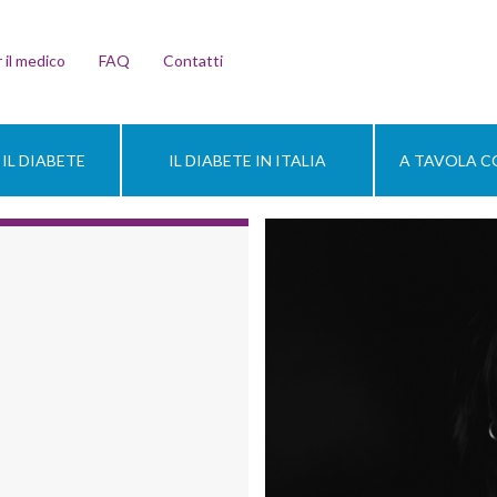
 il medico
FAQ
Contatti
IL DIABETE
IL DIABETE IN ITALIA
A TAVOLA CO