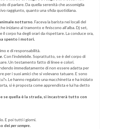
do di parlare. Da quella serenità che assomiglia
tivo raggiunto, quanto una sfida quotidiana.
n animale notturno
. Faceva la barista nei locali del
e iniziano al tramonto e finiscono all’alba. Dj set,
e il corpo ha degli orari da rispettare. La conduce ora,
a spento i motori.
simo e di responsabilità.
re
. Con l’indelebile. Soprattutto, se è del corpo di
are. Un testamento fatto di linee e colori.
prendendo immediatamente di non essere adatta per
nare per i suoi amici che si volevano tatuare. E sono
ui tu?». Le hanno regalato una macchinetta e ha iniziato
porta, si è proposta come apprendista e lui ha detto
he se quella è la strada, si incastrerà tutto con
. E poi tutti i giorni.
no dei
per sempre
.