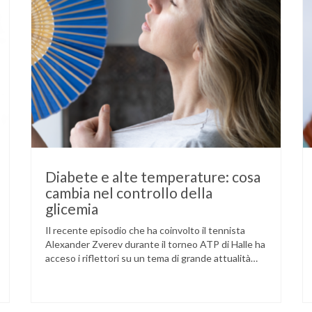
Diabete e alte temperature: cosa
cambia nel controllo della
glicemia
Il recente episodio che ha coinvolto il tennista
Alexander Zverev durante il torneo ATP di Halle ha
acceso i riflettori su un tema di grande attualità
per chi convive con il diabete. L’atleta, che ha il
diabete di tipo 1, ha raccontato che un’anomalia
nella rilevazione del sensore di monitoraggio del