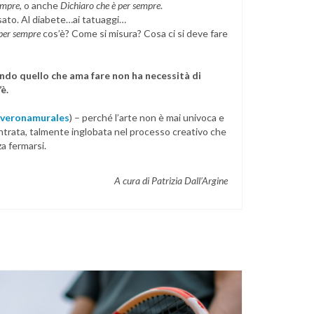
empre
, o anche
Dichiaro che è per sempre
.
sato. Al diabete…ai tatuaggi…
per sempre
cos’è? Come si misura? Cosa ci si deve fare
endo quello che ama fare non ha necessità di
è.
iaveronamurales
) – perché l’arte non è mai univoca e
ntrata, talmente inglobata nel processo creativo che
za fermarsi.
A cura di Patrizia Dall’Argine