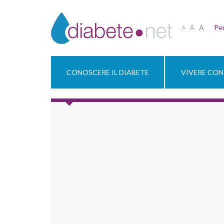
A
Per
A
A
CONOSCERE IL DIABETE
VIVERE CON 