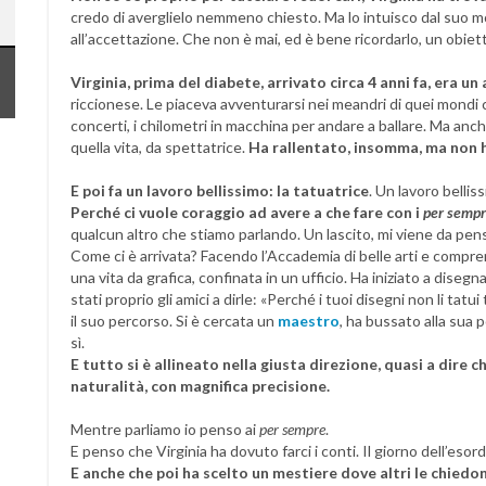
credo di averglielo nemmeno chiesto. Ma lo intuisco dal suo mo
all’accettazione. Che non è mai, ed è bene ricordarlo, un obiet
Virginia, prima del diabete, arrivato circa 4 anni fa, era u
riccionese. Le piaceva avventurarsi nei meandri di quei mondi ch
concerti, i chilometri in macchina per andare a ballare. Ma anch
quella vita, da spettatrice.
Ha rallentato, insomma, ma non h
E poi fa un lavoro bellissimo: la tatuatrice
. Un lavoro bellis
Perché ci vuole coraggio ad avere a che fare con i
per semp
qualcun altro che stiamo parlando. Un lascito, mi viene da pens
Come ci è arrivata? Facendo l’Accademia di belle arti e com
una vita da grafica, confinata in un ufficio. Ha iniziato a diseg
stati proprio gli amici a dirle: «Perché i tuoi disegni non li tat
il suo percorso. Si è cercata un
maestro
, ha bussato alla sua 
sì.
E tutto si è allineato nella giusta direzione, quasi a dire c
naturalità, con magnifica precisione.
Mentre parliamo io penso ai
per sempre
.
E penso che Virginia ha dovuto farci i conti. Il giorno dell’esordio
E anche che poi ha scelto un mestiere dove altri le chiedo