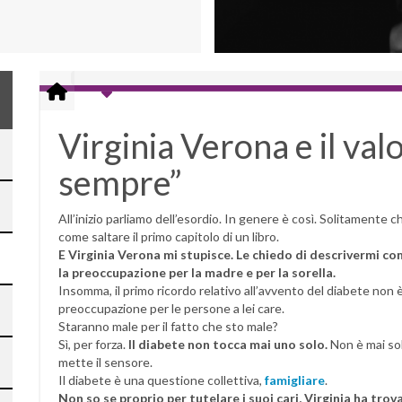
Virginia Verona e il val
sempre”
All’inizio parliamo dell’esordio. In genere è così. Solitamente c
come saltare il primo capitolo di un libro.
E Virginia Verona mi stupisce. Le chiedo di descrivermi c
la preoccupazione per la madre e per la sorella.
Insomma, il primo ricordo relativo all’avvento del diabete non 
preoccupazione per le persone a lei care.
Staranno male per il fatto che sto male?
Sì, per forza.
Il diabete non tocca mai uno solo.
Non è mai solo
mette il sensore.
Il diabete è una questione collettiva,
famigliare
.
Non so se proprio per tutelare i suoi cari, Virginia ha trov