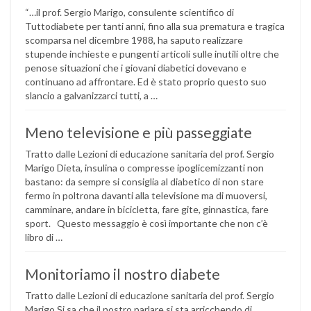
“…il prof. Sergio Marigo, consulente scientifico di
Tuttodiabete per tanti anni, fino alla sua prematura e tragica
scomparsa nel dicembre 1988, ha saputo realizzare
stupende inchieste e pungenti articoli sulle inutili oltre che
penose situazioni che i giovani diabetici dovevano e
continuano ad affrontare. Ed è stato proprio questo suo
slancio a galvanizzarci tutti, a …
Meno televisione e più passeggiate
Tratto dalle Lezioni di educazione sanitaria del prof. Sergio
Marigo Dieta, insulina o compresse ipoglicemizzanti non
bastano: da sempre si consiglia al diabetico di non stare
fermo in poltrona davanti alla televisione ma di muoversi,
camminare, andare in bicicletta, fare gite, ginnastica, fare
sport. Questo messaggio è così importante che non c’è
libro di …
Monitoriamo il nostro diabete
Tratto dalle Lezioni di educazione sanitaria del prof. Sergio
Marigo Si sa che il nostro parlare si sta arricchendo di