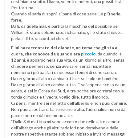
cestiniamo subito. Diamo, volenti o nolenti, una possibilità.
Per fortuna.
Quando si parla di sogni, si parla di cose serie. Le più serie,
forse.
Da lì, da quella mail, è partita la macchina del possibile per
William. È stato selezionato, richiamato, gli è stato chiesto:
parlaci di te, raccontaci chi sei.
E lui ha raccontato del diabete, un tema che gli sta a
cuore, che conosce da quando era
piccolo
, da quando, a
12 anni, è apparso nella sua vita, da un giorno all’altro, senza
chiedere permesso, senza avvisare, senza rispettare
nemmeno i più basilari e necessari tempi di conoscenza.
Da un giorno all’altro cambia tutto. E sei solo un bambino.
Da un giorno all’altro cambia tutto. E sei appena sceso da un
aereo, e sei in Corea del Sud, e tra poche ore correrai con la
torcia olimpica e ti vedrà, voglio dire, tutto il mondo.
Ci pensi, mentre sei nel letto dell’albergo e non puoi dormire.
Non puoi aspettare. La tensione è alta, l’adrenalina non si dà
pace e non ne dà nemmeno a te.
“Dalle 3 di mattina mi sono accorto che nelle altre camere
dell’albergo anche gli altri tedofori non dormivano e dalle
nostre rispettive stanze abbiamo iniziato a inviarci messaggi