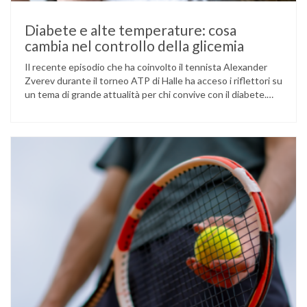
Diabete e alte temperature: cosa
cambia nel controllo della glicemia
Il recente episodio che ha coinvolto il tennista Alexander
Zverev durante il torneo ATP di Halle ha acceso i riflettori su
un tema di grande attualità per chi convive con il diabete.
L’atleta, che ha il diabete di tipo 1, ha raccontato che
un’anomalia nella rilevazione del sensore di monitoraggio del
glucosio lo aveva portato …