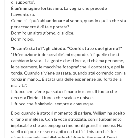
di supporto”.
È un’immagine fortissima. La veglia che precede
l’avventura.
Come ci si può abbandonare al sonno, quando quello che sta
per accadere è di tale portata?
Dormirò un altro giorno, ci si dice.
Dormirò poi.
“E com’è stato?”, gli chiedo. “Com’è stato quel giorno?”
“Un’emozione indescrivibile”, mi risponde, “di quelle che ti
cambiano la vita… La gente che ti incita, ti chiama per nome,
le telecamere, le macchine fotografiche, il contesto, e poi la
torcia. Quando ti viene passata, quando stai correndo con la
torcia in mano… È stata una delle esperienze più forti della
mia vita”.
Il fuoco che viene passato di mano in mano. Il fuoco che
decreta l’inizio. Il fuoco che scalda e unisce.
Il fuoco che è simbolo, sempre e comunque.
E poi quando è stato il momento di parlare, William ha scelto
di farlo in inglese. Con la voce strozzata, con il turbamento
implacabile che accompagna i momenti grandi, immensi. Ha
scelto di poter essere capito da tutti: “This torch is for
diabetic people and diabetic children in the world. Don’t