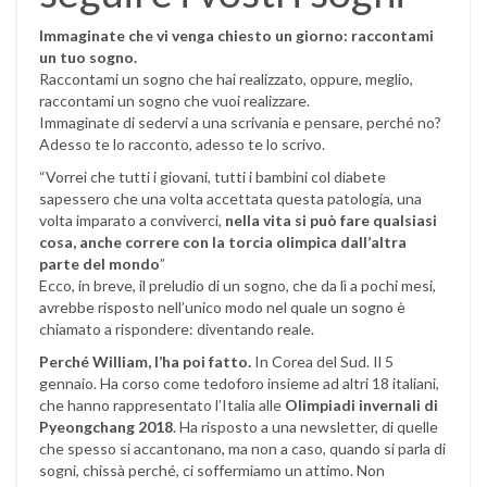
Immaginate che vi venga chiesto un giorno: raccontami
un tuo sogno.
Raccontami un sogno che hai realizzato, oppure, meglio,
raccontami un sogno che vuoi realizzare.
Immaginate di sedervi a una scrivania e pensare, perché no?
Adesso te lo racconto, adesso te lo scrivo.
“Vorrei che tutti i giovani, tutti i bambini col diabete
sapessero che una volta accettata questa patologia, una
volta imparato a conviverci,
nella vita si può fare qualsiasi
cosa, anche correre con la torcia olimpica dall’altra
parte del mondo
”
Ecco, in breve, il preludio di un sogno, che da lì a pochi mesi,
avrebbe risposto nell’unico modo nel quale un sogno è
chiamato a rispondere: diventando reale.
Perché William, l’ha poi fatto.
In Corea del Sud. Il 5
gennaio. Ha corso come tedoforo insieme ad altri 18 italiani,
che hanno rappresentato l’Italia alle
Olimpiadi invernali di
Pyeongchang 2018
. Ha risposto a una newsletter, di quelle
che spesso si accantonano, ma non a caso, quando si parla di
sogni, chissà perché, ci soffermiamo un attimo. Non