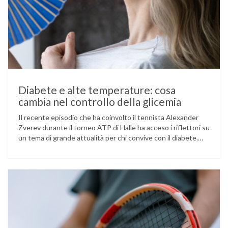
Diabete e alte temperature: cosa
cambia nel controllo della glicemia
Il recente episodio che ha coinvolto il tennista Alexander
Zverev durante il torneo ATP di Halle ha acceso i riflettori su
un tema di grande attualità per chi convive con il diabete.
L’atleta, che ha il diabete di tipo 1, ha raccontato che
un’anomalia nella rilevazione del sensore di monitoraggio del
glucosio lo aveva portato …