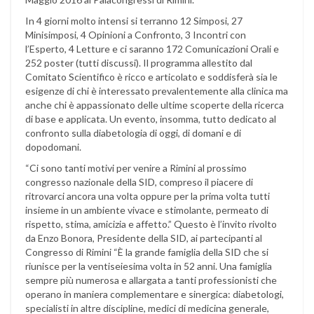
In 4 giorni molto intensi si terranno 12 Simposi, 27
Minisimposi, 4 Opinioni a Confronto, 3 Incontri con
l’Esperto, 4 Letture e ci saranno 172 Comunicazioni Orali e
252 poster (tutti discussi). Il programma allestito dal
Comitato Scientifico è ricco e articolato e soddisferà sia le
esigenze di chi è interessato prevalentemente alla clinica ma
anche chi è appassionato delle ultime scoperte della ricerca
di base e applicata. Un evento, insomma, tutto dedicato al
confronto sulla diabetologia di oggi, di domani e di
dopodomani.
“Ci sono tanti motivi per venire a Rimini al prossimo
congresso nazionale della SID, compreso il piacere di
ritrovarci ancora una volta oppure per la prima volta tutti
insieme in un ambiente vivace e stimolante, permeato di
rispetto, stima, amicizia e affetto.” Questo è l’invito rivolto
da Enzo Bonora, Presidente della SID, ai partecipanti al
Congresso di Rimini “È la grande famiglia della SID che si
riunisce per la ventiseiesima volta in 52 anni. Una famiglia
sempre più numerosa e allargata a tanti professionisti che
operano in maniera complementare e sinergica: diabetologi,
specialisti in altre discipline, medici di medicina generale,