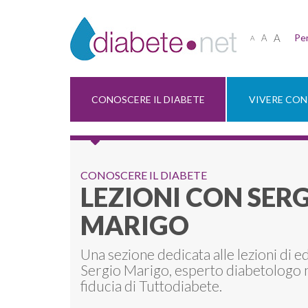
A
Per
A
A
CONOSCERE IL DIABETE
VIVERE CON 
CONOSCERE IL DIABETE
LEZIONI CON SER
MARIGO
Una sezione dedicata alle lezioni di e
Sergio Marigo, esperto diabetologo 
fiducia di Tuttodiabete.