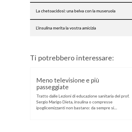
La chetoacidosi: una belva con la museruola
L’insulina merita la vostra amicizia
Ti potrebbero interessare:
Meno televisione e più
passeggiate
Tratto dalle Lezioni di educazione sanitaria del prof.
Sergio Marigo Dieta, insulina o compresse
ipoglicemizzanti non bastano: da sempre si
consiglia al diabetico di non stare fermo in poltrona
davanti alla televisione ma di muoversi, camminare,
andare in bicicletta, fare gite, ginnastica, fare sport.
Questo messaggio è così importante che non c’è