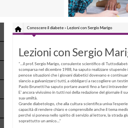
Conoscere il diabete
»
Lezioni con Sergio Marigo
Lezioni con Sergio Mar
“…il prof. Sergio Marigo, consulente scientifico di Tuttodiabete
scomparsa nel dicembre 1988, ha saputo realizzare stupende inc
penose situazioni che i giovani diabetici dovevano e continua
slancio a galvanizzarci tutti, a obbligarci a raccogliere un testi
Paolo Brunetti ha saputo portare avanti fino a farci intraveder
E’ ancora vivissimo in tutti noi della redazione del giornale il su
sua umiltà.
Grande diabetologo, che alla cultura scientifica univa l’esperien
capacità di rendere chiaro e comprensibile anche il tema medi
perché si poneva nello spirito di servizio al lettore, la strada g
soprattutto un amico…”