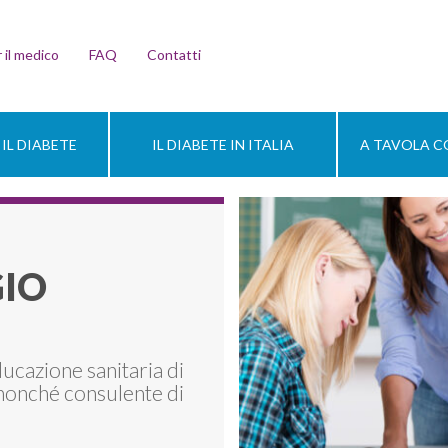
 il medico
FAQ
Contatti
IL DIABETE
IL DIABETE IN ITALIA
A TAVOLA CO
GIO
ducazione sanitaria di
nonché consulente di