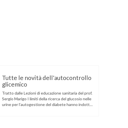
Tutte le novità dell'autocontrollo
glicemico
Tratto dalle Lezioni di educazione sanitaria del prof.
Sergio Marigo I limiti della ricerca del glucosio nelle
urine per l’autogestione del diabete hanno indotto
medico e diabetico a privilegiare la determinazione
della glicemia quando si voglia verificare il grado di
controllo e modificare, se è il caso, la terapia in
corso. Due novità sono venute …