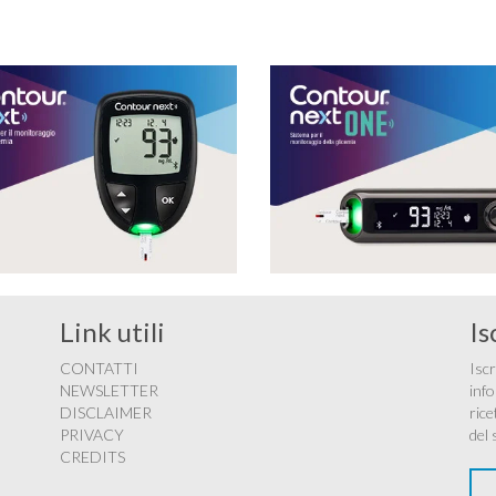
Link utili
Is
CONTATTI
Iscr
NEWSLETTER
info
DISCLAIMER
rice
PRIVACY
del 
CREDITS