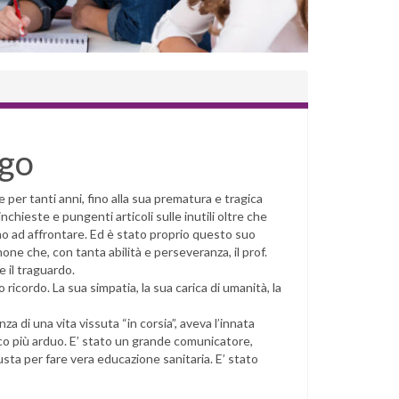
igo
 per tanti anni, fino alla sua prematura e tragica
hieste e pungenti articoli sulle inutili oltre che
no ad affrontare. Ed è stato proprio questo suo
mone che, con tanta abilità e perseveranza, il prof.
e il traguardo.
o ricordo. La sua simpatia, la sua carica di umanità, la
za di una vita vissuta “in corsia”, aveva l’innata
co più arduo. E’ stato un grande comunicatore,
iusta per fare vera educazione sanitaria. E’ stato