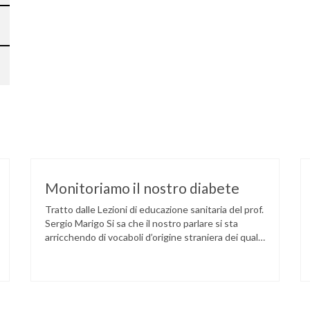
Monitoriamo il nostro diabete
Tratto dalle Lezioni di educazione sanitaria del prof.
Sergio Marigo Si sa che il nostro parlare si sta
arricchendo di vocaboli d’origine straniera dei quali,
a forza di sentirli ripetere, spesso perdiamo il
giusto significato. Uno di questi è il verbo
monitorare. Esso significa tenere sotto controllo
costante qualcosa che può modificarsi nel tempo:
per …