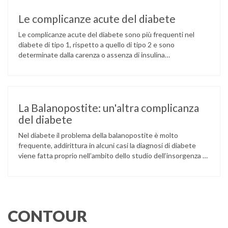
Le complicanze acute del diabete
Le complicanze acute del diabete sono più frequenti nel
diabete di tipo 1, rispetto a quello di tipo 2 e sono
determinate dalla carenza o assenza di insulina
nell’organismo. Chetoacidosi La chetoacidosi è causata dalla
carenza/assenza di insulina nell’organismo che non permette
alle cellule di utilizzare il glucosio per produrre energia. In
questa situazione il …
La Balanopostite: un'altra complicanza
del diabete
Nel diabete il problema della balanopostite è molto
frequente, addirittura in alcuni casi la diagnosi di diabete
viene fatta proprio nell’ambito dello studio dell’insorgenza di
una balanopostite. Inoltre, notoriamente, le difese
immunitarie dei diabetici sono inferiori a quelle della
popolazione non diabetica, per cui è più facile per i diabetici
contrarre, tra le altre, infezioni …
CONTOUR