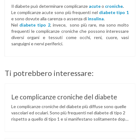
Il diabete può determinare complicanze
acute
o
croniche
.
Le complicanze acute sono più frequenti nel
diabete tipo 1
e sono dovute alla carenza o assenza di
insulina
.
Nel
diabete tipo 2
, invece, sono più rare, ma sono molto
frequenti le complicanze croniche che possono interessare
diversi organi e tessuti come occhi, reni, cuore, vasi
sanguigni e nervi periferici.
Ti potrebbero interessare:
Le complicanze croniche del diabete
Le complicanze croniche del diabete più diffuse sono quelle
vascolari ed oculari. Sono più frequenti nel diabete di tipo 2
rispetto a quello di tipo 1 e si manifestano solitamente dopo
10-15 anni dalla comparsa della malattia. Gli organi bersaglio
sono l’occhio, il rene, il sistema nervoso e il sistema
cardiovascolare. Il disturbo oculare più frequente …