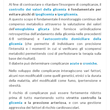
Al fine di contrastare o ritardare l’insorgere di complicanze, il
c
ontrollo dei valori della glicemia
è fondamentale per
evitare picchi di
ipoglicemia
e
iperglicemia
.
A questo scopo è fondamentale il monitoraggio continuo del
compenso metabolico attraverso la valutazione dei valori
dell’
emoglobina glicata
(che fornisce un’indicazione
retrospettiva dell’andamento della glicemia nelle precedenti
6-8 settimane) e l’
autocontrollo domiciliare della
glicemia
(che permette di individuare con precisione
l’intensità e i momenti in cui si verificano gli scompensi
metabolici permettendo così di perfezionare la terapia sulla
base dei risultati).
Il diabete può determinare complicanze
acute
o
croniche
.
Nello sviluppo delle complicanze interagiscono vari fattori,
alcuni non modificabili come quelli genetici, etnici o la durata
della malattia, altri modificabili come fumo, ipertensione e
obesità.
Il rischio di complicanze può essere fortemente ridotto
prima di tutto mantenendo sotto
stretto controllo la
glicemia
e la pressione arteriosa
, e con una gestione
aggressiva dei fattori di rischio cardiovascolari.