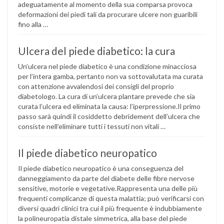
adeguatamente al momento della sua comparsa provoca
deformazioni dei piedi tali da procurare ulcere non guaribili
fino alla …
Ulcera del piede diabetico: la cura
Un’ulcera nel piede diabetico è una condizione minacciosa
per l’intera gamba, pertanto non va sottovalutata ma curata
con attenzione avvalendosi dei consigli del proprio
diabetologo. La cura di un’ulcera plantare prevede che sia
curata l’ulcera ed eliminata la causa: l’iperpressione.Il primo
passo sarà quindi il cosiddetto debridement dell’ulcera che
consiste nell’eliminare tutti i tessuti non vitali …
Il piede diabetico neuropatico
Il piede diabetico neuropatico è una conseguenza del
danneggiamento da parte del diabete delle fibre nervose
sensitive, motorie e vegetative.Rappresenta una delle più
frequenti complicanze di questa malattia; può verificarsi con
diversi quadri clinici tra cui il più frequente è indubbiamente
la polineuropatia distale simmetrica, alla base del piede