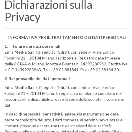
Dichiarazioni sulla
Privacy
INFORMATIVA PER IL TRATTAMENTO DEI DATI PERSONALI
1. Titolare dei dati personali
Edra Media S.r.l
. (di seguito “Edra”), con sede in Viale Enrico
Forlanini 21 – 20134 Milano
,
Iscrizione al Registro delle Imprese
della CCIAA di Milano, Monza e Brianza n. 14392280963, Partita Iva
e C.F. 14392280963, Tel:
+39 02 881841,
Fax
+39 02 88184.301.
2. Responsabile dei dati personali
Edra Media S.r.l
. (di seguito “Edra”), con sede in Viale Enrico
Forlanini 21 – 20134 Milano. In ogni caso un elenco completo dei
responsabili è disponibile presso la sede della società Titolare dei
dati.
In caso di necessità, per attività legate alla manutenzione della
parte tecnologica del sito, i dati connessi al servizio newsletter e
contatti possono essere trattati da incaricati della società
Responsabile del trattamento dei dati ai sensi dell’articolo 29 del