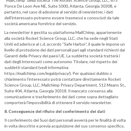
“MailChimp” della società The Rocket Science Group, LLC, 675
Ponce De Leon Ave NE, Suite 5000, Atlanta, Georgia 30308, e
pertanto, nel caso di adesione al servizio di newsletter, i dati
dell’interessato potranno essere trasmessi e conosciuti da tale
società americana fornitrice del servizio.
La newsletter è gestita su piattaforma MailChimp, appartenente
alla società Rocket Science Group, LLC, che ha sede negli Stati
Uniti ed aderisce al c.d. accordo “Safe Harbor”, il quale le impone un
livello di protezione dei dati personali pari agli standard richiesti dai
Garanti della Privacy dei paesi UE. La suddetta società tratterà i
dati degli interessati come autonomo Titolare, nel rispetto dei
suddetti standard (vedi informativa
https://mailchimp.com/legal/privacy/). Per qualsiasi dubbio o
chiarimento l’interessato potrà contattare direttamente Rocket
Science Group, LLC, Mailchimp Privacy Department, 512 Means St.,
Suite 404, Atlanta, Georgia 30318. Il mancato consenso alla
comunicazione e trasferimento dei dati come sopra dettagliato
comporterà l’impossibilità di ottenere il servizio newsletter.
8. Conseguenze del rifiuto del conferimento dei dati
Il conferimento dei Suoi dati personali avverrà per le finalità di volta
in volta descritte e previa acquisizione del suo consenso specifico.