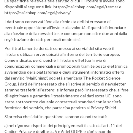
Le specifiche relative a tale servizio di cui il Titolare si avvale sono
disponibili ai seguenti link: https://mailchimp.com/legal/terms/ e
https://mailchimp.com/legal/privacy/
I dati sono conservati fino alla richiesta dell’interessato di
eventuale opposizione all’invio e alla volontà di questi di rinunciare
alla ricezione della newsletter, e comunque non oltre due anni dalla
registrazione dei dati personali medesimi.
Per il trattamento dei dati connesso ai servizi del sito web il
Titolare utilizza server ubicati all’interno del territorio europeo.
Come indicato, però, poiché il Titolare effettua l’invio di
comunicazioni commerciali e promozionali tramite posta elettronica
avvalendosi della piattaforma e degli strumenti informatici offerti
dal servizio “MailChimp”, società americana The Rocket Science
Group, i dati dell’interessato che si iscrive al servizio di newsletter
saranno trasferiti all’estero; si informa però l’interessato che, al fine
di legittimare e garantire il trasferimento dei dati extra UE, sono
state sottoscritte clausole contrattuali standard con la società
fornitrice del servizio, che partecipa peraltro al Privacy Shield.
Si precisa che i dati in questione saranno da noi trattati:
a) nel rigoroso rispetto dei principi generali fissati dall’art. 11 del
Codice Privacy e degli artt. 5 e 6 del GDPR e cioè secondo