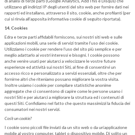
di analisi di terze parti (Google Analytics, AddThis e Disqus) che
utilizzano gli indirizzi IP degli utenti del sito web per fornire dati nei
rapporti ed installano, attraverso il sito, cookie, anche profilanti (per
cui si rinvia all’apposita informativa cookie di seguito riportata).
14. Cookies
Edra e terze parti affidabili forniscono, sui nostri siti web e sulle
applicazioni mobili, una serie di servizi tramite l’uso dei cookie.
Utilizziamo i cookie per rendere l’uso del sito più semplice e per
meglio adattarlo ai vostri interessi e bisogni. I cookie possono
anche venire usati per aiutarci a velocizzare le vostre future
esperienze ed attività sui nostri Siti, al fine di consentirvi un
accesso ricco e personalizzato a servizi essenziali, oltre che per
fornirne altri che riteniamo possano migliorare la vostra visita.
Inoltre usiamo i cookie per compilare statistiche anonime
aggregate che ci consentono di capire come le persone usano i
nostri Siti e per aiutarci a migliorare la struttura ed i contenuti di
questi Siti. Confidiamo nel fatto che questo massimizzi la fiducia dei
consumatori nei nostri servizi.
Cos’è un cookie?
I cookie sono piccoli file inviati da un sito web o da un’applicazione
mobile al vostro computer, tablet o dispositivo mobile. Di solito un