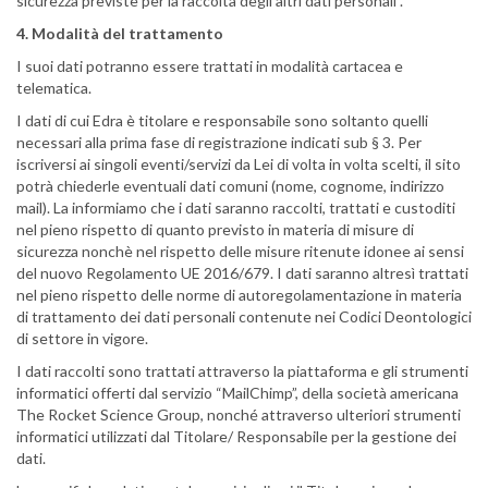
sicurezza previste per la raccolta degli altri dati personali”.
4. Modalità del trattamento
I suoi dati potranno essere trattati in modalità cartacea e
telematica.
I dati di cui Edra è titolare e responsabile sono soltanto quelli
necessari alla prima fase di registrazione indicati sub § 3. Per
iscriversi ai singoli eventi/servizi da Lei di volta in volta scelti, il sito
potrà chiederle eventuali dati comuni (nome, cognome, indirizzo
mail). La informiamo che i dati saranno raccolti, trattati e custoditi
nel pieno rispetto di quanto previsto in materia di misure di
sicurezza nonchè nel rispetto delle misure ritenute idonee ai sensi
del nuovo Regolamento UE 2016/679. I dati saranno altresì trattati
nel pieno rispetto delle norme di autoregolamentazione in materia
di trattamento dei dati personali contenute nei Codici Deontologici
di settore in vigore.
I dati raccolti sono trattati attraverso la piattaforma e gli strumenti
informatici offerti dal servizio “MailChimp”, della società americana
The Rocket Science Group, nonché attraverso ulteriori strumenti
informatici utilizzati dal Titolare/ Responsabile per la gestione dei
dati.