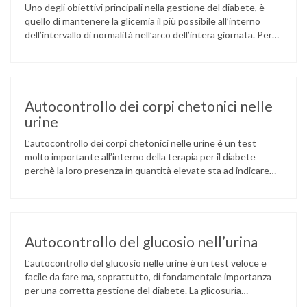
Uno degli obiettivi principali nella gestione del diabete, è
quello di mantenere la glicemia il più possibile all’interno
dell’intervallo di normalità nell’arco dell’intera giornata. Per
raggiungere questo fondamentale obiettivo, è necessario
eseguire controlli domiciliari dei livelli di glucosio nel sangue,
attraverso una serie di operazioni quotidiane che vanno
sotto il nome di autocontrollo. L’autocontrollo della …
Autocontrollo dei corpi chetonici nelle
urine
L’autocontrollo dei corpi chetonici nelle urine è un test
molto importante all’interno della terapia per il diabete
perchè la loro presenza in quantità elevate sta ad indicare
che l’organismo non dispone della giusta quantità di insulina.
Un eccesso di corpi chetonici può portare a diverse
complicanze, fino al coma diabetico. I corpi chetonici sono
scorie …
Autocontrollo del glucosio nell’urina
L’autocontrollo del glucosio nelle urine è un test veloce e
facile da fare ma, soprattutto, di fondamentale importanza
per una corretta gestione del diabete. La glicosuria
(presenza di glucosio nelle urine) è uno dei sintomi del