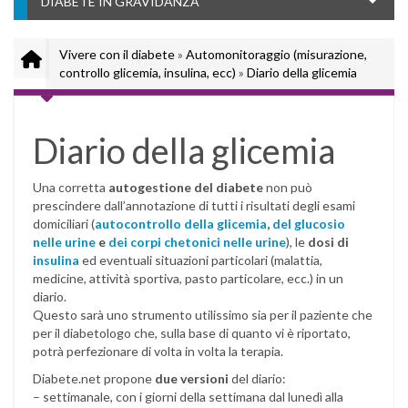
DIABETE IN GRAVIDANZA
Vivere con il diabete
»
Automonitoraggio (misurazione,
controllo glicemia, insulina, ecc)
»
Diario della glicemia
Diario della glicemia
Una corretta
autogestione del diabete
non può
prescindere dall’annotazione di tutti i risultati degli esami
domiciliari (
autocontrollo della glicemia
,
del glucosio
nelle urine
e
dei corpi chetonici nelle urine
), le
dosi di
insulina
ed eventuali situazioni particolari (malattia,
medicine, attività sportiva, pasto particolare, ecc.) in un
diario.
Questo sarà uno strumento utilissimo sia per il paziente che
per il diabetologo che, sulla base di quanto vi è riportato,
potrà perfezionare di volta in volta la terapia.
Diabete.net propone
due versioni
del diario:
– settimanale, con i giorni della settimana dal lunedì alla