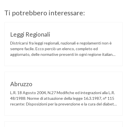
Ti potrebbero interessare:
Leggi Regionali
Districarsi fra leggi regionali, nazionali e regolamenti non è
sempre facile. Ecco perciò un elenco, completo ed
aggiornato, delle normative presenti in ogni regione italiana;
un utile strumento per la tutela del diabetico.
Abruzzo
L.R. 18 Agosto 2004, N.27 Modifiche ed integrazioni alla L.R.
48/1988: Norme di attuazione della legge 16.3.1987, n° 115
recante: Disposizioni per la prevenzione e la cura del diabete
mellito Circolare Direzione Sanità Servizio Assistenza
Farmaceutica N.19498/13/2756 del 22.10.2003 ‘Lantus
insulina glargine’ D.M. 4 agosto 2003 Legge Regionale n. 37
del 2 luglio 1999 Piano …