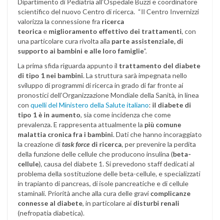
Dipartimento di Pediatria all’Ospedale Buzzi e coordinatore
scientifico del nuovo Centro di ricerca. “Il Centro Invernizzi
valorizza la connessione fra
ricerca
teorica
e
miglioramento effettivo dei trattamenti
, con
una particolare cura rivolta alla
parte assistenziale, di
supporto ai bambini e alle loro famiglie
”.
La prima sfida riguarda appunto il
trattamento del diabete
di tipo 1 nei bambini
. La struttura sarà impegnata nello
sviluppo di programmi di ricerca in grado di far fronte ai
pronostici dell’Organizzazione Mondiale della Sanità, in linea
con
quelli del Ministero della Salute italiano
:
il diabete di
tipo 1 è in aumento
, sia come incidenza che come
prevalenza. E rappresenta attualmente la
più comune
malattia cronica fra i bambini
. Dati che hanno incoraggiato
la creazione di
task force
di ricerca
, per prevenire la perdita
della funzione delle cellule che producono insulina (
beta-
cellule
), causa del diabete 1. Si prevedono staff dedicati al
problema della sostituzione delle beta-cellule, e specializzati
in trapianto di pancreas, di isole pancreatiche e di cellule
staminali. Priorità anche alla cura delle gravi
complicanze
connesse al diabete
, in particolare ai
disturbi renali
(nefropatia diabetica).