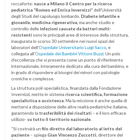
roccaforte:
nasce a Milano il Centro per la ricerca
pediatrica “Romeo ed Enrica Invernizzi”
dell’Università
degli Studi del capoluogo lombardo.
Diabete infantile e
giovanile
,
medicina rigenerativa
, ma anche studio e
controllo delle
infezioni causate da batteri multi-
resistenti
sono le principali aree di interesse della struttura,
inaugurata lo scorso 30 settembre nei nuovi spazi dei
laboratori dell’
Ospedale Universitario Luigi Sacco
, e
collegata all’
Ospedale dei Bambini Vittore Buzzi
. Un polo
d’eccellenza che si presenta come un punto di riferimento
internazionale, interamente dedicato alla cura del bambino, e
in grado di rispondere ai bisogni dei minori con patologie
croniche e complesse.
La struttura poli-specialistica, finanziata dalla Fondazione
Invernizzi, mette in sistema
ricerca scientifica, formazione
specialistica e assistenza
. Ma la missione è anche quella di
mettersi a disposizione delle altre realtà pediatriche italiane,
garantendo la
trasferibilità dei risultati
– e il loro efficace
utilizzo-
su tutto il territorio nazionale
.
“Si costruirà un
filo diretto dal laboratorio al letto del
paziente
– spiega
Gian Vincenzo Zuccotti
, direttore del