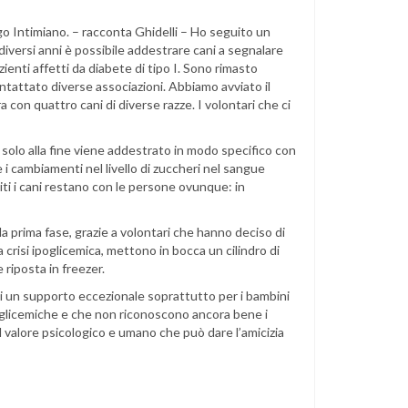
ago Intimiano. – racconta Ghidelli – Ho seguito un
diversi anni è possibile addestrare cani a segnalare
ienti affetti da diabete di tipo I. Sono rimasto
ontattato diverse associazioni. Abbiamo avviato il
 con quattro cani di diverse razze. I volontari che ci
e solo alla fine viene addestrato in modo specifico con
e i cambiamenti nel livello di zuccheri nel sangue
iti i cani restano con le persone ovunque: in
la prima fase, grazie a volontari che hanno deciso di
 crisi ipoglicemica, mettono in bocca un cilindro di
 riposta in freezer.
i un supporto eccezionale soprattutto per i bambini
poglicemiche e che non riconoscono ancora bene i
l valore psicologico e umano che può dare l’amicizia