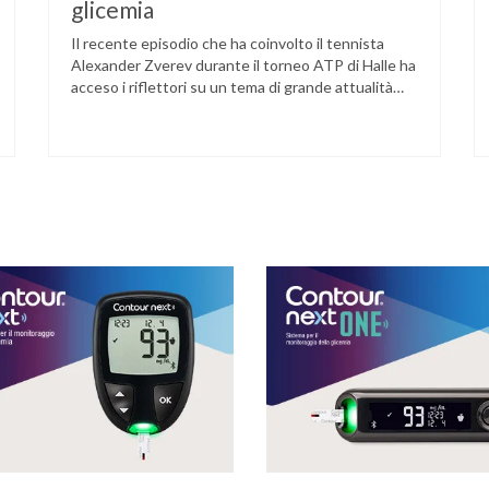
glicemia
Il recente episodio che ha coinvolto il tennista
Alexander Zverev durante il torneo ATP di Halle ha
acceso i riflettori su un tema di grande attualità
per chi convive con il diabete. L’atleta, che ha il
diabete di tipo 1, ha raccontato che un’anomalia
nella rilevazione del sensore di monitoraggio del
glucosio lo aveva portato …