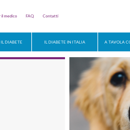
 il medico
FAQ
Contatti
IL DIABETE
IL DIABETE IN ITALIA
A TAVOLA CO