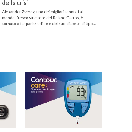
della crisi
Alexander Zverev, uno dei migliori tennisti al
mondo, fresco vincitore del Roland Garros, è
tornato a far parlare di sé e del suo diabete di tipo
1 dopo la semifinale del torneo di Halle, persa
contro Taylor Fritz. Il tennista tedesco ha
raccontato che un malfunzionamento del sensore
per il monitoraggio continuo del glucosio (CGM) …