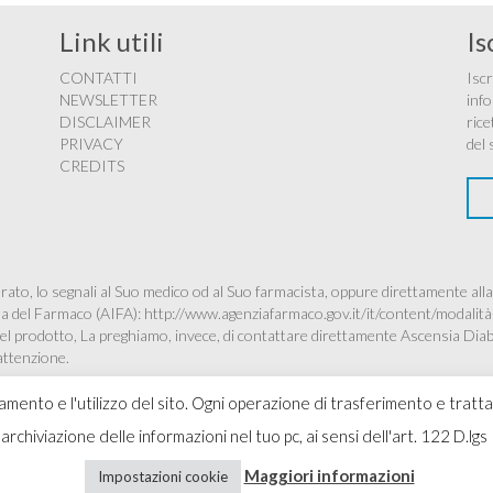
Link utili
Is
CONTATTI
Iscr
NEWSLETTER
info
DISCLAIMER
rice
PRIVACY
del 
CREDITS
ato, lo segnali al Suo medico od al Suo farmacista, oppure direttamente alla
ana del Farmaco (AIFA):
http://www.agenziafarmaco.gov.it/it/content/modalità
à del prodotto, La preghiamo, invece, di contattare direttamente Ascensia Dia
’attenzione.
namento e l'utilizzo del sito. Ogni operazione di trasferimento e tratt
 l'archiviazione delle informazioni nel tuo pc, ai sensi dell'art. 122 D
Copyr
Maggiori informazioni
Impostazioni cookie