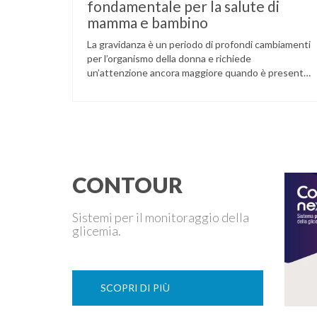
fondamentale per la salute di
mamma e bambino
La gravidanza è un periodo di profondi cambiamenti
per l’organismo della donna e richiede
un’attenzione ancora maggiore quando è presente
il diabete. Che la condizione fosse già nota prima
del concepimento, come nel caso del diabete di
tipo 1 o di tipo 2, oppure compaia per la prima volta
durante la gestazione (diabete gestazionale),
mantenere …
CONTOUR
Sistemi per il monitoraggio della
glicemia.
SCOPRI DI PIÙ