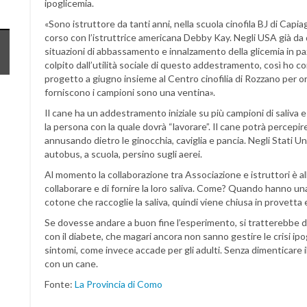
ipoglicemia.
«Sono istruttore da tanti anni, nella scuola cinofila BJ di Capi
corso con l’istruttrice americana Debby Kay. Negli USA già da 
situazioni di abbassamento e innalzamento della glicemia in paz
colpito dall’utilità sociale di questo addestramento, così ho c
progetto a giugno insieme al Centro cinofilia di Rozzano per ora
forniscono i campioni sono una ventina».
Il cane ha un addestramento iniziale su più campioni di saliva 
la persona con la quale dovrà “lavorare”. Il cane potrà percepir
annusando dietro le ginocchia, caviglia e pancia. Negli Stati Un
autobus, a scuola, persino sugli aerei.
Al momento la collaborazione tra Associazione e istruttori è al
collaborare e di fornire la loro saliva. Come? Quando hanno una
cotone che raccoglie la saliva, quindi viene chiusa in provetta e
Se dovesse andare a buon fine l’esperimento, si tratterebbe d
con il diabete, che magari ancora non sanno gestire le crisi i
sintomi, come invece accade per gli adulti. Senza dimenticare i
con un cane.
Fonte:
La Provincia di Como