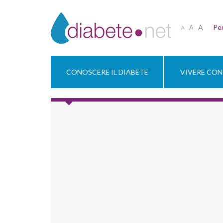
A
Per
A
A
CONOSCERE IL DIABETE
VIVERE CON 