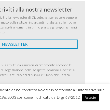
criviti alla nostra newsletter
iviti alla newsletter di Diabete.net per essere sempre
rmato sulle notizie riguardanti il diabete, sulle nuove
tte, sugli argomenti in primo piano e gli aggiornamenti
sito.
NEWSLETTER
 Sua struttura sanitaria di riferimento secondo le
-di-segnalazione-delle-sospette-reazioni-avverse-ai-
betes Care Italy srl al n. 800-824055 che La farà
amento da noi condotta avverrà in conformità all' Informativa sulla
.lgs 196/2003 così come modificato dal D.lgs 69/2012.
Accetto
ight 2026 Ascensia Diabetes Care Italy srl |
Credits