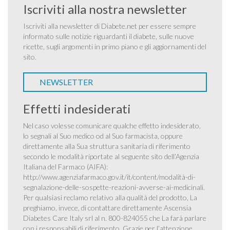
Iscriviti alla nostra newsletter
Iscriviti alla newsletter di Diabete.net per essere sempre
informato sulle notizie riguardanti il diabete, sulle nuove
ricette, sugli argomenti in primo piano e gli aggiornamenti del
sito.
NEWSLETTER
Effetti indesiderati
Nel caso volesse comunicare qualche effetto indesiderato,
lo segnali al Suo medico od al Suo farmacista, oppure
direttamente alla Sua struttura sanitaria di riferimento
secondo le modalità riportate al seguente sito dell’Agenzia
Italiana del Farmaco (AIFA):
http://www.agenziafarmaco.gov.it/it/content/modalità-di-
segnalazione-delle-sospette-reazioni-avverse-ai-medicinali
.
Per qualsiasi reclamo relativo alla qualità del prodotto, La
preghiamo, invece, di contattare direttamente Ascensia
Diabetes Care Italy srl al n. 800-824055 che La farà parlare
con i responsabili di riferimento. Grazie per l’attenzione.