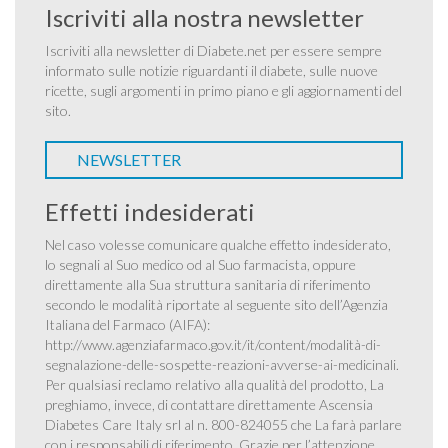
Iscriviti alla nostra newsletter
Iscriviti alla newsletter di Diabete.net per essere sempre
informato sulle notizie riguardanti il diabete, sulle nuove
ricette, sugli argomenti in primo piano e gli aggiornamenti del
sito.
NEWSLETTER
Effetti indesiderati
Nel caso volesse comunicare qualche effetto indesiderato,
lo segnali al Suo medico od al Suo farmacista, oppure
direttamente alla Sua struttura sanitaria di riferimento
secondo le modalità riportate al seguente sito dell’Agenzia
Italiana del Farmaco (AIFA):
http://www.agenziafarmaco.gov.it/it/content/modalità-di-
segnalazione-delle-sospette-reazioni-avverse-ai-medicinali
.
Per qualsiasi reclamo relativo alla qualità del prodotto, La
preghiamo, invece, di contattare direttamente Ascensia
Diabetes Care Italy srl al n. 800-824055 che La farà parlare
con i responsabili di riferimento. Grazie per l’attenzione.