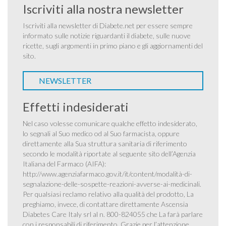
Iscriviti alla nostra newsletter
Iscriviti alla newsletter di Diabete.net per essere sempre
informato sulle notizie riguardanti il diabete, sulle nuove
ricette, sugli argomenti in primo piano e gli aggiornamenti del
sito.
NEWSLETTER
Effetti indesiderati
Nel caso volesse comunicare qualche effetto indesiderato,
lo segnali al Suo medico od al Suo farmacista, oppure
direttamente alla Sua struttura sanitaria di riferimento
secondo le modalità riportate al seguente sito dell’Agenzia
Italiana del Farmaco (AIFA):
http://www.agenziafarmaco.gov.it/it/content/modalità-di-
segnalazione-delle-sospette-reazioni-avverse-ai-medicinali
.
Per qualsiasi reclamo relativo alla qualità del prodotto, La
preghiamo, invece, di contattare direttamente Ascensia
Diabetes Care Italy srl al n. 800-824055 che La farà parlare
con i responsabili di riferimento. Grazie per l’attenzione.