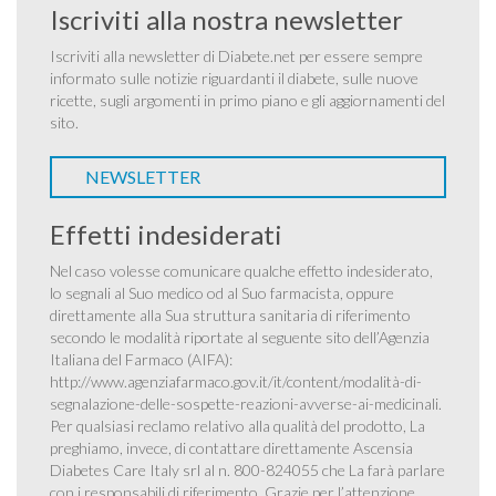
Iscriviti alla nostra newsletter
Iscriviti alla newsletter di Diabete.net per essere sempre
informato sulle notizie riguardanti il diabete, sulle nuove
ricette, sugli argomenti in primo piano e gli aggiornamenti del
sito.
NEWSLETTER
Effetti indesiderati
Nel caso volesse comunicare qualche effetto indesiderato,
lo segnali al Suo medico od al Suo farmacista, oppure
direttamente alla Sua struttura sanitaria di riferimento
secondo le modalità riportate al seguente sito dell’Agenzia
Italiana del Farmaco (AIFA):
http://www.agenziafarmaco.gov.it/it/content/modalità-di-
segnalazione-delle-sospette-reazioni-avverse-ai-medicinali
.
Per qualsiasi reclamo relativo alla qualità del prodotto, La
preghiamo, invece, di contattare direttamente Ascensia
Diabetes Care Italy srl al n. 800-824055 che La farà parlare
con i responsabili di riferimento. Grazie per l’attenzione.