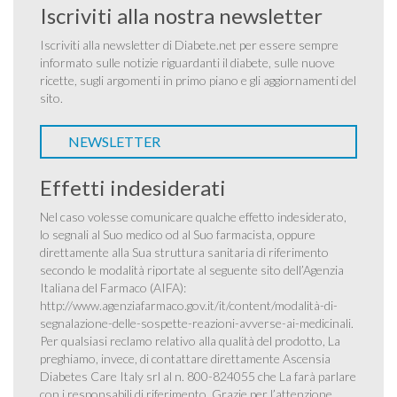
Iscriviti alla nostra newsletter
Iscriviti alla newsletter di Diabete.net per essere sempre
informato sulle notizie riguardanti il diabete, sulle nuove
ricette, sugli argomenti in primo piano e gli aggiornamenti del
sito.
NEWSLETTER
Effetti indesiderati
Nel caso volesse comunicare qualche effetto indesiderato,
lo segnali al Suo medico od al Suo farmacista, oppure
direttamente alla Sua struttura sanitaria di riferimento
secondo le modalità riportate al seguente sito dell’Agenzia
Italiana del Farmaco (AIFA):
http://www.agenziafarmaco.gov.it/it/content/modalità-di-
segnalazione-delle-sospette-reazioni-avverse-ai-medicinali
.
Per qualsiasi reclamo relativo alla qualità del prodotto, La
preghiamo, invece, di contattare direttamente Ascensia
Diabetes Care Italy srl al n. 800-824055 che La farà parlare
con i responsabili di riferimento. Grazie per l’attenzione.