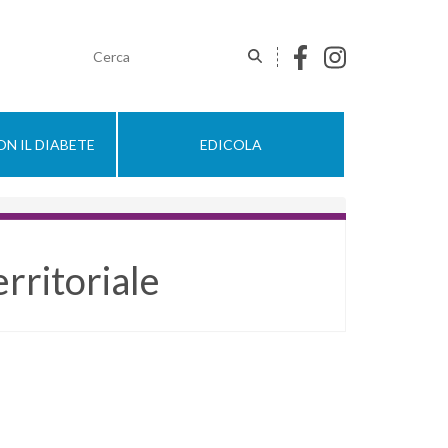
N IL DIABETE
EDICOLA
erritoriale