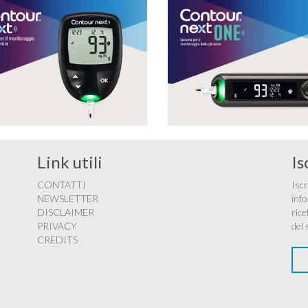
Link utili
Is
CONTATTI
Iscr
NEWSLETTER
info
DISCLAIMER
rice
PRIVACY
del 
CREDITS