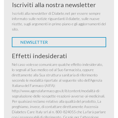
Iscriviti alla nostra newsletter
Iscriviti alla newsletter di Diabete.net per essere sempre
informato sulle notizie riguardanti il diabete, sulle nuove
ricette, sugli argomenti in primo piano e gli aggiornamenti del
sito.
NEWSLETTER
Effetti indesiderati
Nel caso volesse comunicare qualche effetto indesiderato,
lo segnali al Suo medico od al Suo farmacista, oppure
direttamente alla Sua struttura sanitaria di riferimento
secondo le modalità riportate al seguente sito dell’Agenzia
Italiana del Farmaco (AIFA):
http://www.agenziafarmaco.gov.it/it/content/modalità-di-
segnalazione-delle-sospette-reazioni-avverse-ai-medicinali
.
Per qualsiasi reclamo relativo alla qualità del prodotto, La
preghiamo, invece, di contattare direttamente Ascensia
Diabetes Care Italy srl al n. 800-824055 che La farà parlare
con i responsabili di riferimento. Grazie per l’attenzione.