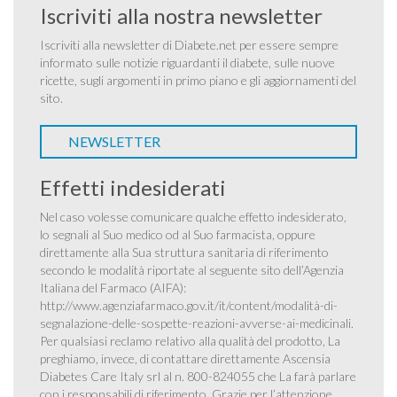
Iscriviti alla nostra newsletter
Iscriviti alla newsletter di Diabete.net per essere sempre
informato sulle notizie riguardanti il diabete, sulle nuove
ricette, sugli argomenti in primo piano e gli aggiornamenti del
sito.
NEWSLETTER
Effetti indesiderati
Nel caso volesse comunicare qualche effetto indesiderato,
lo segnali al Suo medico od al Suo farmacista, oppure
direttamente alla Sua struttura sanitaria di riferimento
secondo le modalità riportate al seguente sito dell’Agenzia
Italiana del Farmaco (AIFA):
http://www.agenziafarmaco.gov.it/it/content/modalità-di-
segnalazione-delle-sospette-reazioni-avverse-ai-medicinali
.
Per qualsiasi reclamo relativo alla qualità del prodotto, La
preghiamo, invece, di contattare direttamente Ascensia
Diabetes Care Italy srl al n. 800-824055 che La farà parlare
con i responsabili di riferimento. Grazie per l’attenzione.