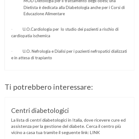
MOD Dietologia per il trattamento degli obesi;
una
Dietista è
dedicata alla Diabetologia anche per i Corsi di
Educazione Alimentare
U.O.Cardiologia
per lo
studio dei pazienti a rischio di
·
cardiopatia
ischemica
U.O. Nefrologia e Dialisi per i pazienti
nefropatici dializzati
·
e in attesa di trapianto
Ti potrebbero interessare:
Centri diabetologici
La lista di centri diabetologici in Italia, dove ricevere cure ed
assistenza per la gestione del diabete. Cerca il centro più
vicino a casa tua tramite il seguente link: LINK