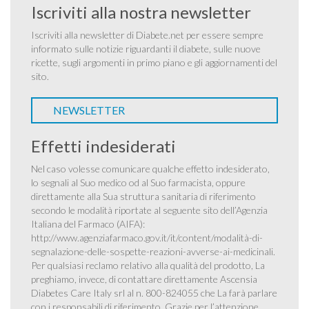
Iscriviti alla nostra newsletter
Iscriviti alla newsletter di Diabete.net per essere sempre
informato sulle notizie riguardanti il diabete, sulle nuove
ricette, sugli argomenti in primo piano e gli aggiornamenti del
sito.
NEWSLETTER
Effetti indesiderati
Nel caso volesse comunicare qualche effetto indesiderato,
lo segnali al Suo medico od al Suo farmacista, oppure
direttamente alla Sua struttura sanitaria di riferimento
secondo le modalità riportate al seguente sito dell’Agenzia
Italiana del Farmaco (AIFA):
http://www.agenziafarmaco.gov.it/it/content/modalità-di-
segnalazione-delle-sospette-reazioni-avverse-ai-medicinali
.
Per qualsiasi reclamo relativo alla qualità del prodotto, La
preghiamo, invece, di contattare direttamente Ascensia
Diabetes Care Italy srl al n. 800-824055 che La farà parlare
con i responsabili di riferimento. Grazie per l’attenzione.