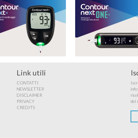
Link utili
Is
CONTATTI
Iscr
NEWSLETTER
info
DISCLAIMER
rice
PRIVACY
del 
CREDITS