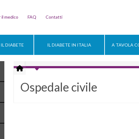
 il medico
FAQ
Contatti
IL DIABETE
IL DIABETE IN ITALIA
A TAVOLA CO
Ospedale civile