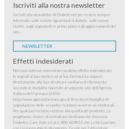
Iscriviti alla nostra newsletter
Iscriviti alla newsletter di Diabete.net per essere sempre
informato sulle notizie riguardanti il diabete, sulle nuove
ricette, sugli argomenti in primo piano e gli aggiornamenti del
sito.
NEWSLETTER
Effetti indesiderati
Nel caso volesse comunicare qualche effetto indesiderato,
lo segnali al Suo medico od al Suo farmacista, oppure
direttamente alla Sua struttura sanitaria di riferimento
secondo le modalità riportate al seguente sito dell’Agenzia
Italiana del Farmaco (AIFA):
http://www.agenziafarmaco.gov.it/it/content/modalità-di-
segnalazione-delle-sospette-reazioni-avverse-ai-medicinali
.
Per qualsiasi reclamo relativo alla qualità del prodotto, La
preghiamo, invece, di contattare direttamente Ascensia
Diabetes Care Italy srl al n. 800-824055 che La farà parlare
con i responsabili di riferimento. Grazie per l’attenzione.