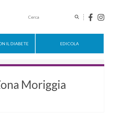
N IL DIABETE
EDICOLA
Zona Moriggia