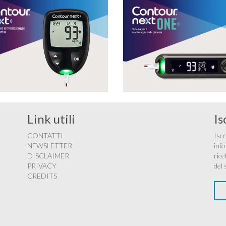
Link utili
Is
CONTATTI
Iscr
NEWSLETTER
info
DISCLAIMER
rice
PRIVACY
del 
CREDITS