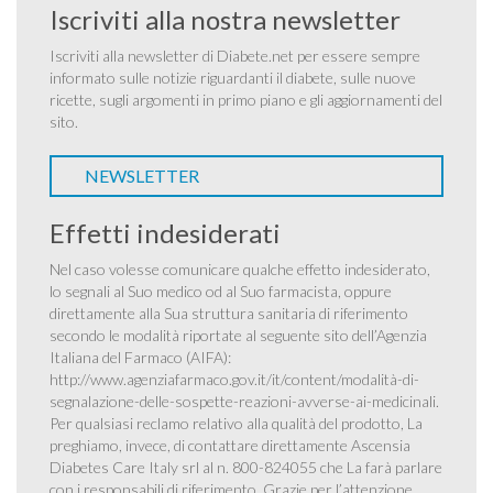
Iscriviti alla nostra newsletter
Iscriviti alla newsletter di Diabete.net per essere sempre
informato sulle notizie riguardanti il diabete, sulle nuove
ricette, sugli argomenti in primo piano e gli aggiornamenti del
sito.
NEWSLETTER
Effetti indesiderati
Nel caso volesse comunicare qualche effetto indesiderato,
lo segnali al Suo medico od al Suo farmacista, oppure
direttamente alla Sua struttura sanitaria di riferimento
secondo le modalità riportate al seguente sito dell’Agenzia
Italiana del Farmaco (AIFA):
http://www.agenziafarmaco.gov.it/it/content/modalità-di-
segnalazione-delle-sospette-reazioni-avverse-ai-medicinali
.
Per qualsiasi reclamo relativo alla qualità del prodotto, La
preghiamo, invece, di contattare direttamente Ascensia
Diabetes Care Italy srl al n. 800-824055 che La farà parlare
con i responsabili di riferimento. Grazie per l’attenzione.