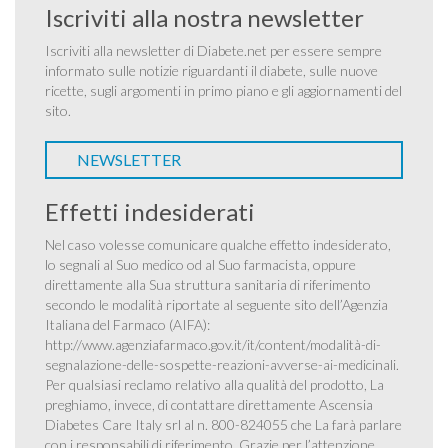
Iscriviti alla nostra newsletter
Iscriviti alla newsletter di Diabete.net per essere sempre
informato sulle notizie riguardanti il diabete, sulle nuove
ricette, sugli argomenti in primo piano e gli aggiornamenti del
sito.
NEWSLETTER
Effetti indesiderati
Nel caso volesse comunicare qualche effetto indesiderato,
lo segnali al Suo medico od al Suo farmacista, oppure
direttamente alla Sua struttura sanitaria di riferimento
secondo le modalità riportate al seguente sito dell’Agenzia
Italiana del Farmaco (AIFA):
http://www.agenziafarmaco.gov.it/it/content/modalità-di-
segnalazione-delle-sospette-reazioni-avverse-ai-medicinali
.
Per qualsiasi reclamo relativo alla qualità del prodotto, La
preghiamo, invece, di contattare direttamente Ascensia
Diabetes Care Italy srl al n. 800-824055 che La farà parlare
con i responsabili di riferimento. Grazie per l’attenzione.