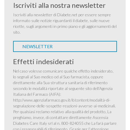
Iscriviti alla nostra newsletter
Iscriviti alla newsletter di Diabete.net per essere sempre
informato sulle notizie riguardanti il diabete, sulle nuove
ricette, sugli argomenti in primo piano e gli aggiornamenti del
sito.
NEWSLETTER
Effetti indesiderati
Nel caso volesse comunicare qualche effetto indesiderato,
lo segnali al Suo medico od al Suo farmacista, oppure
direttamente alla Sua struttura sanitaria di riferimento
secondo le modalità riportate al seguente sito dell’Agenzia
Italiana del Farmaco (AIFA):
http://www.agenziafarmaco.gov.it/it/content/modalità-di-
segnalazione-delle-sospette-reazioni-avverse-ai-medicinali
.
Per qualsiasi reclamo relativo alla qualità del prodotto, La
preghiamo, invece, di contattare direttamente Ascensia
Diabetes Care Italy srl al n. 800-824055 che La farà parlare
con i responsabili di riferimento. Grazie per l’attenzione.