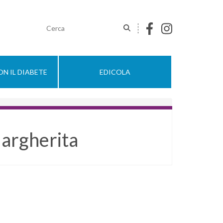
N IL DIABETE
EDICOLA
argherita