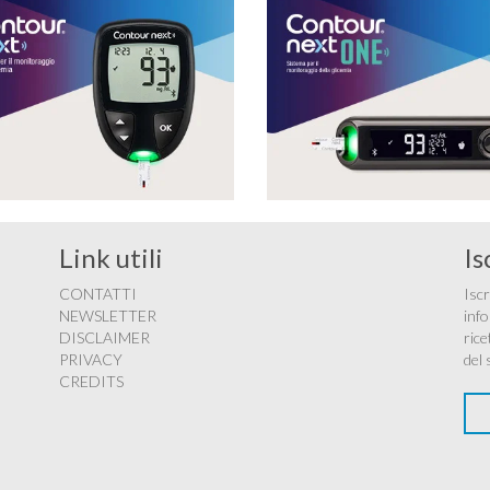
Link utili
Is
CONTATTI
Iscr
NEWSLETTER
info
DISCLAIMER
rice
PRIVACY
del 
CREDITS