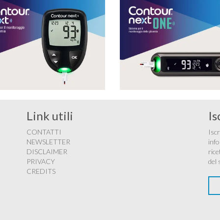
Link utili
Is
CONTATTI
Iscr
NEWSLETTER
info
DISCLAIMER
rice
PRIVACY
del 
CREDITS