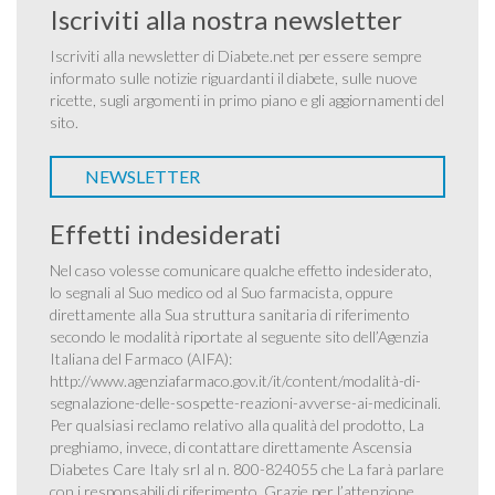
Iscriviti alla nostra newsletter
Iscriviti alla newsletter di Diabete.net per essere sempre
informato sulle notizie riguardanti il diabete, sulle nuove
ricette, sugli argomenti in primo piano e gli aggiornamenti del
sito.
NEWSLETTER
Effetti indesiderati
Nel caso volesse comunicare qualche effetto indesiderato,
lo segnali al Suo medico od al Suo farmacista, oppure
direttamente alla Sua struttura sanitaria di riferimento
secondo le modalità riportate al seguente sito dell’Agenzia
Italiana del Farmaco (AIFA):
http://www.agenziafarmaco.gov.it/it/content/modalità-di-
segnalazione-delle-sospette-reazioni-avverse-ai-medicinali
.
Per qualsiasi reclamo relativo alla qualità del prodotto, La
preghiamo, invece, di contattare direttamente Ascensia
Diabetes Care Italy srl al n. 800-824055 che La farà parlare
con i responsabili di riferimento. Grazie per l’attenzione.