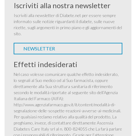
Iscriviti alla nostra newsletter
Iscriviti alla newsletter di Diabete.net per essere sempre
informato sulle notizie riguardanti il diabete, sulle nuove
ricette, sugli argomenti in primo piano e gli aggiornamenti del
sito.
NEWSLETTER
Effetti indesiderati
Nel caso volesse comunicare qualche effetto indesiderato,
lo segnali al Suo medico od al Suo farmacista, oppure
direttamente alla Sua struttura sanitaria di riferimento
secondo le modalità riportate al seguente sito dell’Agenzia
Italiana del Farmaco (AIFA):
http://www.agenziafarmaco.gov.it/it/content/modalità-di-
segnalazione-delle-sospette-reazioni-avverse-ai-medicinali
.
Per qualsiasi reclamo relativo alla qualità del prodotto, La
preghiamo, invece, di contattare direttamente Ascensia
Diabetes Care Italy srl al n. 800-824055 che La farà parlare
con i responsabili di riferimento. Grazie per l’attenzione.