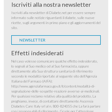
Iscriviti alla nostra newsletter
Iscriviti alla newsletter di Diabete.net per essere sempre
informato sulle notizie riguardanti il diabete, sulle nuove
ricette, sugli argomenti in primo piano e gli aggiornamenti del
sito.
NEWSLETTER
Effetti indesiderati
Nel caso volesse comunicare qualche effetto indesiderato,
lo segnali al Suo medico od al Suo farmacista, oppure
direttamente alla Sua struttura sanitaria di riferimento
secondo le modalità riportate al seguente sito dell’Agenzia
Italiana del Farmaco (AIFA):
http://www.agenziafarmaco.gov.it/it/content/modalità-di-
segnalazione-delle-sospette-reazioni-avverse-ai-medicinali
.
Per qualsiasi reclamo relativo alla qualità del prodotto, La
preghiamo, invece, di contattare direttamente Ascensia
Diabetes Care Italy srl al n. 800-824055 che La farà parlare
con i responsabili di riferimento. Grazie per l’attenzione.