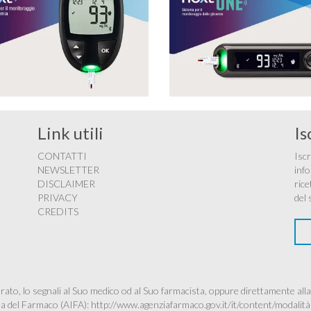
Link utili
Is
CONTATTI
Iscr
NEWSLETTER
info
DISCLAIMER
rice
PRIVACY
del 
CREDITS
ato, lo segnali al Suo medico od al Suo farmacista, oppure direttamente alla
ana del Farmaco (AIFA):
http://www.agenziafarmaco.gov.it/it/content/modalità