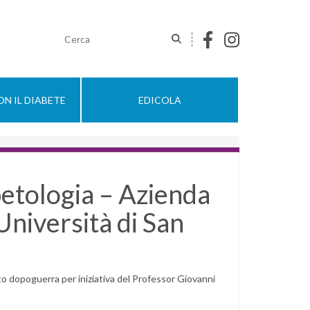
N IL DIABETE
EDICOLA
betologia – Azienda
niversità di San
ato dopoguerra per iniziativa del Professor Giovanni