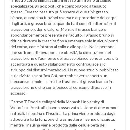
Il nostro corpo immagazzina il grasso all’interno di cellule
specializzate, gli adipociti, che compongono il tessuto
grasso. Questo tessuto può essere di due tipi: grasso
bianco, quando ha funzioni riserva e di protezione del corpo
dagli urti, o grasso bruno, quando ha il compito di bruciare il
grasso per produrre calore. Mentre il grasso bianco è
abbondantemente presente nell’adulto, il grasso bruno si
riduce durante la crescita fino a rimanere solo in alcuni punti
del corpo, come intorno al collo e alle spalle. Nelle persone
che soffrono di sovrappeso e obesità, la diminuzione del
grasso bruno e l’aumento del grasso bianco sono ancora più
accentuati e questo sbilanciamento contribuisce allo
sviluppo dei disturbi metabolici. Un nuovo studio, pubblicato
sulla rivista scientifica
Cell
, potrebbe aver scoperto un
meccanismo molecolare che trasforma il grasso bianco in
grasso bruno e che contribuisce al consumo di grasso in
eccesso.
Garron T Dodd e colleghi della Monash University di
Victoria, in Australia, hanno osservato l’azione di due ormoni
naturali, la leptina e l’insulina. La prima viene prodotta dagli
adipociti e ha la funzione di trasmettere il senso di sazietà,
mentre l’insulina viene prodotta dalle cellule beta del