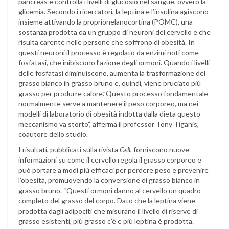
pancreas e controlla i livelli di glucosio nel sangue, ovvero la
glicemia. Secondo i ricercatori, la leptina e l’insulina agiscono
insieme attivando la proprionelanocortina (POMC), una
sostanza prodotta da un gruppo di neuroni del cervello e che
risulta carente nelle persone che soffrono di obesità. In
questi neuroni il processo è regolato da enzimi noti come
fosfatasi, che inibiscono l’azione degli ormoni. Quando i livelli
delle fosfatasi diminuiscono, aumenta la trasformazione del
grasso bianco in grasso bruno e, quindi, viene bruciato più
grasso per produrre calore.”Questo processo fondamentale
normalmente serve a mantenere il peso corporeo, ma nei
modelli di laboratorio di obesità indotta dalla dieta questo
meccanismo va storto”, afferma il professor Tony Tiganis,
coautore dello studio.
I risultati, pubblicati sulla rivista
Cell
, forniscono nuove
informazioni su come il cervello regola il grasso corporeo e
può portare a modi più efficaci per perdere peso e prevenire
l’obesità, promuovendo la conversione di grasso bianco in
grasso bruno. “Questi ormoni danno al cervello un quadro
completo del grasso del corpo. Dato che la leptina viene
prodotta dagli adipociti che misurano il livello di riserve di
grasso esistenti, più grasso c’è e più leptina è prodotta.