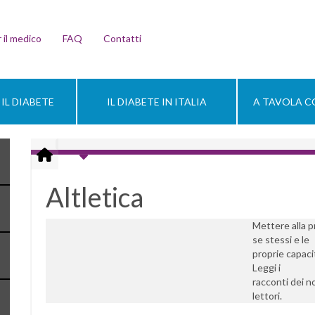
 il medico
FAQ
Contatti
IL DIABETE
IL DIABETE IN ITALIA
A TAVOLA CO
Altletica
Mettere alla p
se stessi e le
proprie capaci
Leggi i
racconti dei n
lettori.