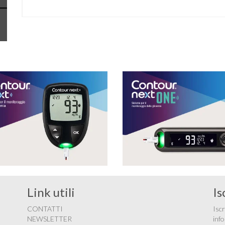
Link utili
Is
CONTATTI
Iscr
NEWSLETTER
info