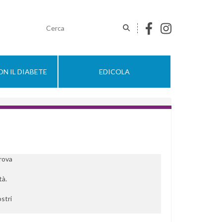
N IL DIABETE
EDICOLA
rova
tà.
ostri