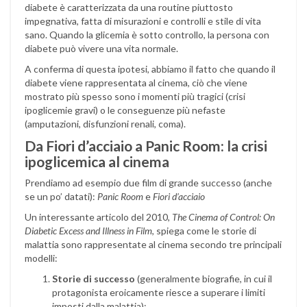
diabete è caratterizzata da una routine piuttosto
impegnativa, fatta di misurazioni e controlli e stile di vita
sano. Quando la glicemia è sotto controllo, la persona con
diabete può vivere una vita normale.
A conferma di questa ipotesi, abbiamo il fatto che quando il
diabete viene rappresentata al cinema, ciò che viene
mostrato più spesso sono i momenti più tragici (crisi
ipoglicemie gravi) o le conseguenze più nefaste
(amputazioni, disfunzioni renali, coma).
Da Fiori d’acciaio a Panic Room: la crisi
ipoglicemica al cinema
Prendiamo ad esempio due film di grande successo (anche
se un po’ datati):
Panic Room
e
Fiori d’acciaio
Un interessante articolo del 2010,
The Cinema of Control: On
Diabetic Excess and Illness in Film
, spiega come le storie di
malattia sono rappresentate al cinema secondo tre principali
modelli:
Storie di successo
(generalmente biografie, in cui il
protagonista eroicamente riesce a superare i limiti
imposti dalla malattia);