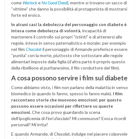
come
Warlock
e
No Good Deed
)
, mentre si trovano un sacco di
“vittime” che danno la possibilità al protagonista di mostrarsi
forte ed eroico.
In alcuni casi la debolezza del personaggio con diabete è
intesa come debolezza di volontà
, incapacità di
mantenere il controllo sui propri “istinti” e di attenersi alle
regole, intese in senso paternalistico e morale: per esempio
nel film
Chocolat
il personaggio di Armande preferisce essere
“punita” con la morte, piuttosto che sottostare alle regole
alimentari imposte dalla figlia (d’altra parte è proprio questo
della ribellione al puritanesimo, il filo conduttore del film).
A cosa possono servire i film sul diabete
Come abbiamo visto, i film non parlano della malattia in senso
biomedico (e quando lo fanno, spesso lo fanno male).
I film
raccontano storie che muovono emozioni: per questo
possono essere occasioni per riflettere su queste
emozioni.
Che cosa provo guardando la scena
dell’ipoglicemia di
Fiori d’acciaio
? Mi commuove? Evoca ricordi
personali? Mi irrita?
E quando Armande, di
Chocolat,
indulge nel piacere colpevole