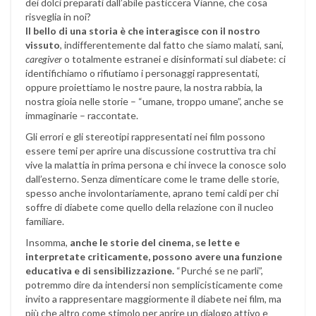
dei dolci preparati dall’abile pasticcera Vianne, che cosa
risveglia in noi?
Il bello di una storia è che interagisce con il nostro
vissuto
, indifferentemente dal fatto che siamo malati, sani,
caregiver
o totalmente estranei e disinformati sul diabete: ci
identifichiamo o rifiutiamo i personaggi rappresentati,
oppure proiettiamo le nostre paure, la nostra rabbia, la
nostra gioia nelle storie – “umane, troppo umane”, anche se
immaginarie – raccontate.
Gli errori e gli stereotipi rappresentati nei film possono
essere temi per aprire una discussione costruttiva tra chi
vive la malattia in prima persona e chi invece la conosce solo
dall’esterno. Senza dimenticare come le trame delle storie,
spesso anche involontariamente, aprano temi caldi per chi
soffre di diabete come quello della relazione con il nucleo
familiare.
Insomma,
anche le storie del cinema, se lette e
interpretate criticamente, possono avere una funzione
educativa e di sensibilizzazione.
“Purché se ne parli”,
potremmo dire da intendersi non semplicisticamente come
invito a rappresentare maggiormente il diabete nei film, ma
più che altro come stimolo per aprire un dialogo attivo e