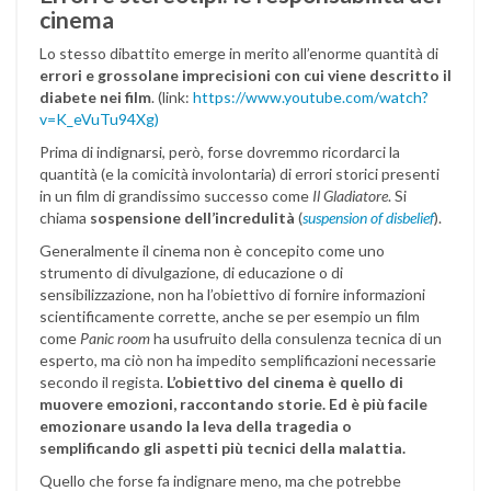
cinema
Lo stesso dibattito emerge in merito all’enorme quantità di
errori e grossolane imprecisioni con cui viene descritto il
diabete nei film
. (link:
https://www.youtube.com/watch?
v=K_eVuTu94Xg)
Prima di indignarsi, però, forse dovremmo ricordarci la
quantità (e la comicità involontaria) di errori storici presenti
in un film di grandissimo successo come
Il Gladiatore
. Si
chiama
sospensione dell’incredulità
(
suspension of disbelief
).
Generalmente il cinema non è concepito come uno
strumento di divulgazione, di educazione o di
sensibilizzazione, non ha l’obiettivo di fornire informazioni
scientificamente corrette, anche se per esempio un film
come
Panic room
ha usufruito della consulenza tecnica di un
esperto, ma ciò non ha impedito semplificazioni necessarie
secondo il regista.
L’obiettivo del cinema è quello di
muovere emozioni, raccontando storie. Ed è più facile
emozionare usando la leva della tragedia o
semplificando gli aspetti più tecnici della malattia.
Quello che forse fa indignare meno, ma che potrebbe