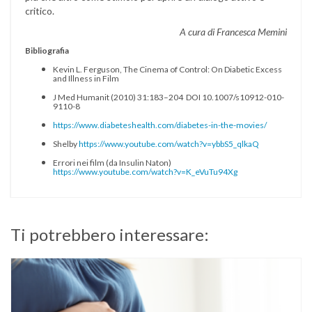
critico.
A cura di Francesca Memini
Bibliografia
Kevin L. Ferguson, The Cinema of Control: On Diabetic Excess
and Illness in Film
J Med Humanit (2010) 31:183–204 DOI 10.1007/s10912-010-
9110-8
https://www.diabeteshealth.com/diabetes-in-the-movies/
Shelby
https://www.youtube.com/watch?v=ybbS5_qlkaQ
Errori nei film (da Insulin Naton)
https://www.youtube.com/watch?v=K_eVuTu94Xg
Ti potrebbero interessare: