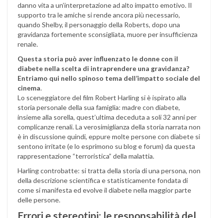
danno vita a un’interpretazione ad alto impatto emotivo. Il
supporto tra le amiche si rende ancora più necessario,
quando Shelby, il personaggio della Roberts, dopo una
gravidanza fortemente sconsigliata, muore per insufficienza
renale.
Questa storia può aver influenzato le donne con il
diabete nella scelta di intraprendere una gravidanza?
Entriamo qui nello spinoso tema dell’impatto sociale del
cinema
.
Lo sceneggiatore del film Robert Harling si è ispirato alla
storia personale della sua famiglia: madre con diabete,
insieme alla sorella, quest’ultima deceduta a soli 32 anni per
complicanze renali. La verosimiglianza della storia narrata non
è in discussione quindi, eppure molte persone con diabete si
sentono irritate (e lo esprimono su blog e forum) da questa
rappresentazione “terroristica” della malattia.
Harling controbatte: si tratta della storia di una persona, non
della descrizione scientifica e statisticamente fondata di
come si manifesta ed evolve il diabete nella maggior parte
delle persone.
Errori e stereotipi: le responsabilità del