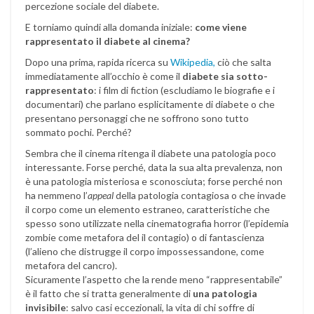
percezione sociale del diabete.
E torniamo quindi alla domanda iniziale:
come viene
rappresentato il diabete al cinema?
Dopo una prima, rapida ricerca su
Wikipedia,
ciò che salta
immediatamente all’occhio è come il
diabete sia sotto-
rappresentato
: i film di fiction (escludiamo le biografie e i
documentari) che parlano esplicitamente di diabete o che
presentano personaggi che ne soffrono sono tutto
sommato pochi. Perché?
Sembra che il cinema ritenga il diabete una patologia poco
interessante. Forse perché, data la sua alta prevalenza, non
è una patologia misteriosa e sconosciuta; forse perché non
ha nemmeno l’
appeal
della patologia contagiosa o che invade
il corpo come un elemento estraneo, caratteristiche che
spesso sono utilizzate nella cinematografia horror (l’epidemia
zombie come metafora del il contagio) o di fantascienza
(l’alieno che distrugge il corpo impossessandone, come
metafora del cancro).
Sicuramente l’aspetto che la rende meno “rappresentabile”
è il fatto che si tratta generalmente di
una patologia
invisibile
: salvo casi eccezionali, la vita di chi soffre di