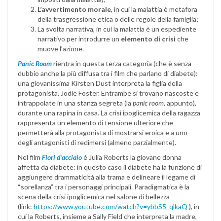
L’avvertimento morale
, in cui la malattia è metafora
della trasgressione etica o delle regole della famiglia;
La svolta narrativa, in cui la malattia è un espediente
narrativo per introdurre un
elemento di crisi
che
muove l’azione.
Panic Room
rientra in questa terza categoria (che è senza
dubbio anche la più diffusa tra i film che parlano di diabete):
una giovanissima Kirsten Dust interpreta la figlia della
protagonista, Jodie Foster. Entrambe si trovano nascoste e
intrappolate in una stanza segreta (la
panic room
, appunto),
durante una rapina in casa. La crisi ipoglicemica della ragazza
rappresenta un elemento di tensione ulteriore che
permetterà alla protagonista di mostrarsi eroica e a uno
degli antagonisti di redimersi (almeno parzialmente).
Nel film
Fiori d’acciaio
è Julia Roberts la giovane donna
affetta da diabete: in questo caso il diabete ha la funzione di
aggiungere drammaticità alla trama e delineare il legame di
“sorellanza” tra i personaggi principali. Paradigmatica è la
scena della crisi ipoglicemica nel salone di bellezza
(link:
https://www.youtube.com/watch?v=ybbS5_qlkaQ
), in
cui la Roberts, insieme a Sally Field che interpreta la madre,