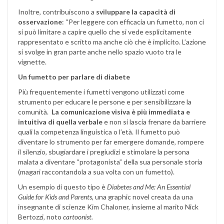
Inoltre, contribuiscono a
sviluppare la capacità di
osservazione
: “Per leggere con efficacia un fumetto, non ci
si può limitare a capire quello che si vede esplicitamente
rappresentato e scritto ma anche ciò che è implicito. L’azione
si svolge in gran parte anche nello spazio vuoto tra le
vignette.
Un fumetto per parlare di diabete
Più frequentemente i fumetti vengono utilizzati come
strumento per educare le persone e per sensibilizzare la
comunità.
La comunicazione visiva è più immediata e
intuitiva di quella verbale
e non si lascia frenare da barriere
quali la competenza linguistica o l’età. Il fumetto può
diventare lo strumento per far emergere domande, rompere
il silenzio, sbugiardare i pregiudizi e stimolare la persona
malata a diventare “protagonista” della sua personale storia
(magari raccontandola a sua volta con un fumetto).
Un esempio di questo tipo è
Diabetes and Me: An Essential
Guide for Kids and Parents
, una graphic novel creata da una
insegnante di scienze Kim Chaloner, insieme al marito Nick
Bertozzi, noto
cartoonist.