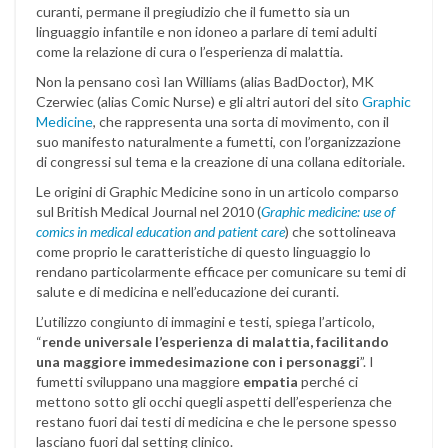
curanti, permane il pregiudizio che il fumetto sia un
linguaggio infantile e non idoneo a parlare di temi adulti
come la relazione di cura o l’esperienza di malattia.
Non la pensano così Ian Williams (alias BadDoctor), MK
Czerwiec (alias Comic Nurse) e gli altri autori del sito
Graphic
Medicine
, che rappresenta una sorta di movimento, con il
suo manifesto naturalmente a fumetti, con l’organizzazione
di congressi sul tema e la creazione di una collana editoriale.
Le origini di Graphic Medicine sono in un articolo comparso
sul British Medical Journal nel 2010 (
Graphic medicine: use of
comics in medical education and patient care
) che sottolineava
come proprio le caratteristiche di questo linguaggio lo
rendano particolarmente efficace per comunicare su temi di
salute e di medicina e nell’educazione dei curanti.
L’utilizzo congiunto di immagini e testi, spiega l’articolo,
“
rende universale l’esperienza di malattia, facilitando
una maggiore immedesimazione con i personaggi
”. I
fumetti sviluppano una maggiore
empatia
perché ci
mettono sotto gli occhi quegli aspetti dell’esperienza che
restano fuori dai testi di medicina e che le persone spesso
lasciano fuori dal setting clinico.