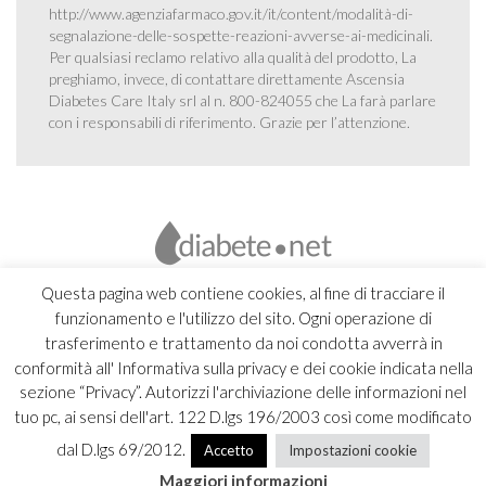
http://www.agenziafarmaco.gov.it/it/content/modalità-di-
segnalazione-delle-sospette-reazioni-avverse-ai-medicinali
.
Per qualsiasi reclamo relativo alla qualità del prodotto, La
preghiamo, invece, di contattare direttamente Ascensia
Diabetes Care Italy srl al n. 800-824055 che La farà parlare
con i responsabili di riferimento. Grazie per l’attenzione.
Questa pagina web contiene cookies, al fine di tracciare il
funzionamento e l'utilizzo del sito. Ogni operazione di
trasferimento e trattamento da noi condotta avverrà in
conformità all' Informativa sulla privacy e dei cookie indicata nella
sezione “Privacy”. Autorizzi l'archiviazione delle informazioni nel
tuo pc, ai sensi dell'art. 122 D.lgs 196/2003 così come modificato
dal D.lgs 69/2012.
Accetto
Impostazioni cookie
Copyright 2026 Ascensia Diabetes Care Italy srl |
Credits
Maggiori informazioni