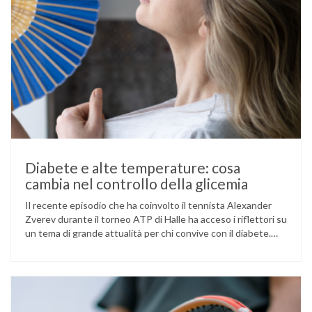
Diabete e alte temperature: cosa
cambia nel controllo della glicemia
Il recente episodio che ha coinvolto il tennista Alexander
Zverev durante il torneo ATP di Halle ha acceso i riflettori su
un tema di grande attualità per chi convive con il diabete.
L’atleta, che ha il diabete di tipo 1, ha raccontato che
un’anomalia nella rilevazione del sensore di monitoraggio del
glucosio lo aveva portato …