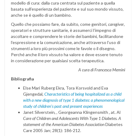
modello di cura: dalla cura centrata sul paziente a quella
basata sull’esperienza del paziente e sul suo mondo vissuto,
anche se è quello di un bambino.
Quello che possiamo fare, da subito, come genitori,
caregiver
,
operatori e strutture sanitarie, è assumerci l’impegno di
ascoltare e comprendere le storie dei bambini, facilitandone
l’espressione e la comunicazione, anche attraverso l’uso di
strumenti a loro più prossimi come le favole o il disegno.
Perché anche il loro vissuto ha valore e deve essere tenuto
in considerazione per qualsiasi scelta terapeutica.
A cura di Francesca Memini
Bibliografia
Else Mari Ruberg Ekra, Tora Korsvold and Eva
Gjengedal,
Characteristics of being hospitalized as a child
with a new diagnosis of type 1 diabetes: a phenomenological
study of children’s past and present experiences
Janet Silverstein, , Georgeanna Klingensmith , at. Al
Care of Children and Adolescents With Type 1 Diabetes. A
statement of the American Diabetes Association
Diabetes
Care 2005 Jan; 28(1): 186-212.