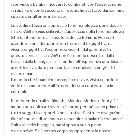
interviste a bambini ricoverati, combinati con l’osservazione
in reparto e con la raccolta di fotografie scattate dai bambini,
spunto per ulteriori interviste.
Lo studio utilizza un approccio fenomenologico per indagare
il
LebenWelt (mondo della vita).
L’approccio della fenomenologia
(che fa riferimento al filosofo tedesco Edmund Husserl)
prende in considerazione non tanto i fatti oggettivi, ma i
vissuti soggettivi, l’esperienza vissuta dal paziente. In
questo senso il
LebenWelt
non è il mondo descritto dalla
fisica o dalla biologia, ma il mondo dell’esperienza quotidiana,
pre-riflessivo, dato per scontato e condiviso con gli altri
esseri umani.
Il mondo che il bambino percepisce e vive, visto come lui lo
vede e lo comprende all’interno del suo contesto socio-
culturale.
Riprendendo un altro filosofo, Maurice Merleau-Ponty, è il
mondo percepito attraverso il corpo, perché siamo prima di
tutto soggetti corporei. Non si tratta di astruse divagazioni
filosofiche, ma di un modo di concepire la malattia che non si
limita al livello biologico, ma si sposta su un piano
esistenziale. Se il nostro corpo rapppresenta la nostra