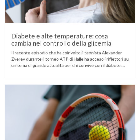
Diabete e alte temperature: cosa
cambia nel controllo della glicemia
Il recente episodio che ha coinvolto il tennista Alexander
Zverev durante il torneo ATP di Halle ha acceso i riflettori su
un tema di grande attualità per chi convive con il diabete.
L’atleta, che ha il diabete di tipo 1, ha raccontato che
un’anomalia nella rilevazione del sensore di monitoraggio del
glucosio lo aveva portato …