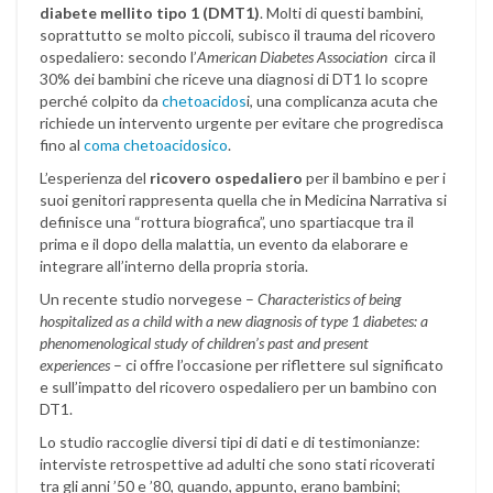
diabete mellito tipo 1 (DMT1)
. Molti di questi bambini,
soprattutto se molto piccoli, subisco il trauma del ricovero
ospedaliero: secondo l’
American Diabetes Association
circa il
30% dei bambini che riceve una diagnosi di DT1 lo scopre
perché colpito da
chetoacidos
i, una complicanza acuta che
richiede un intervento urgente per evitare che progredisca
fino al
coma chetoacidosico
.
L’esperienza del
ricovero ospedaliero
per il bambino e per i
suoi genitori rappresenta quella che in Medicina Narrativa si
definisce una “rottura biografica”, uno spartiacque tra il
prima e il dopo della malattia, un evento da elaborare e
integrare all’interno della propria storia.
Un recente studio norvegese –
Characteristics of being
hospitalized as a child with a new diagnosis of type 1 diabetes: a
phenomenological study of children’s past and present
experiences
– ci offre l’occasione per riflettere sul significato
e sull’impatto del ricovero ospedaliero per un bambino con
DT1.
Lo studio raccoglie diversi tipi di dati e di testimonianze:
interviste retrospettive ad adulti che sono stati ricoverati
tra gli anni ’50 e ’80, quando, appunto, erano bambini;