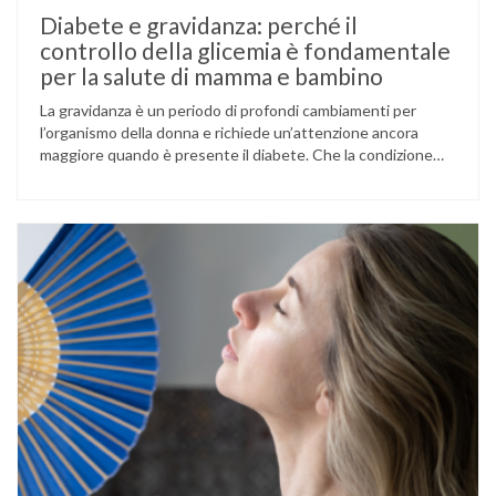
Diabete e gravidanza: perché il
controllo della glicemia è fondamentale
per la salute di mamma e bambino
La gravidanza è un periodo di profondi cambiamenti per
l’organismo della donna e richiede un’attenzione ancora
maggiore quando è presente il diabete. Che la condizione
fosse già nota prima del concepimento, come nel caso del
diabete di tipo 1 o di tipo 2, oppure compaia per la prima
volta durante la gestazione (diabete gestazionale),
mantenere …