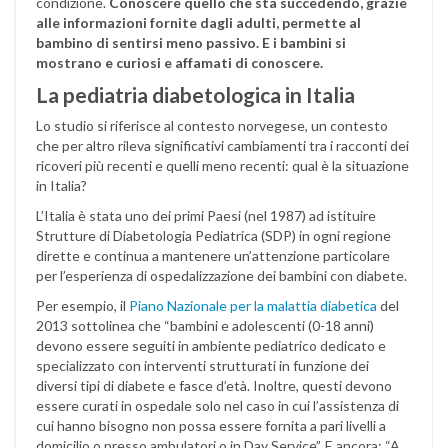
condizione.
Conoscere quello che sta succedendo, grazie
alle informazioni fornite dagli adulti, permette al
bambino di sentirsi meno passivo. E i bambini si
mostrano e curiosi e affamati di conoscere.
La pediatria diabetologica in Italia
Lo studio si riferisce al contesto norvegese, un contesto
che per altro rileva significativi cambiamenti tra i racconti dei
ricoveri più recenti e quelli meno recenti: qual è la situazione
in Italia?
L’Italia è stata uno dei primi Paesi (nel 1987) ad istituire
Strutture di Diabetologia Pediatrica (SDP) in ogni regione
dirette e continua a mantenere un’attenzione particolare
per l’esperienza di ospedalizzazione dei bambini con diabete.
Per esempio, il
Piano Nazionale per la malattia diabetica
del
2013 sottolinea che “bambini e adolescenti (0-18 anni)
devono essere seguiti in ambiente pediatrico dedicato e
specializzato con interventi strutturati in funzione dei
diversi tipi di diabete e fasce d’età. Inoltre, questi devono
essere curati in ospedale solo nel caso in cui l’assistenza di
cui hanno bisogno non possa essere fornita a pari livelli a
domicilio o presso ambulatori o in Day Service”. E ancora: “A