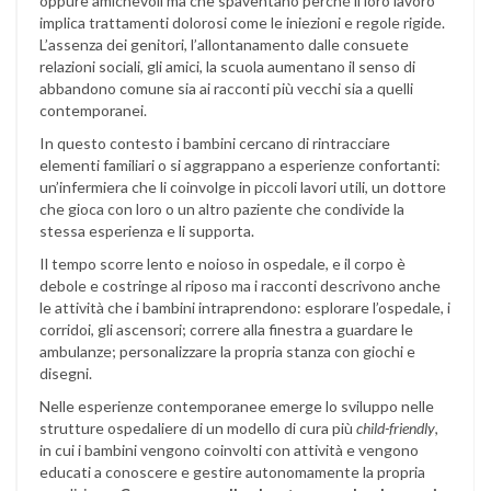
oppure amichevoli ma che spaventano perché il loro lavoro
implica trattamenti dolorosi come le iniezioni e regole rigide.
L’assenza dei genitori, l’allontanamento dalle consuete
relazioni sociali, gli amici, la scuola aumentano il senso di
abbandono comune sia ai racconti più vecchi sia a quelli
contemporanei.
In questo contesto i bambini cercano di rintracciare
elementi familiari o si aggrappano a esperienze confortanti:
un’infermiera che li coinvolge in piccoli lavori utili, un dottore
che gioca con loro o un altro paziente che condivide la
stessa esperienza e li supporta.
Il tempo scorre lento e noioso in ospedale, e il corpo è
debole e costringe al riposo ma i racconti descrivono anche
le attività che i bambini intraprendono: esplorare l’ospedale, i
corridoi, gli ascensori; correre alla finestra a guardare le
ambulanze; personalizzare la propria stanza con giochi e
disegni.
Nelle esperienze contemporanee emerge lo sviluppo nelle
strutture ospedaliere di un modello di cura più
child-friendly
,
in cui i bambini vengono coinvolti con attività e vengono
educati a conoscere e gestire autonomamente la propria