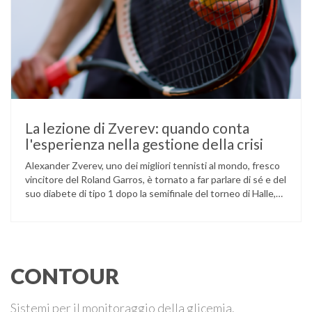
La lezione di Zverev: quando conta
l'esperienza nella gestione della crisi
Alexander Zverev, uno dei migliori tennisti al mondo, fresco
vincitore del Roland Garros, è tornato a far parlare di sé e del
suo diabete di tipo 1 dopo la semifinale del torneo di Halle,
persa contro Taylor Fritz. Il tennista tedesco ha raccontato
che un malfunzionamento del sensore per il monitoraggio
continuo del glucosio (CGM) …
CONTOUR
Sistemi per il monitoraggio della glicemia.